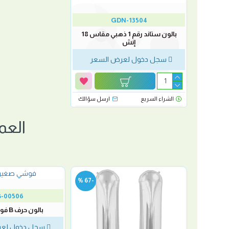
GDN-13504
بالون ستاند رقم 1 ذهبي مقاس 18
إنش
سجل دخول لعرض السعر
الشراء السريع
ارسل سؤالك
العم
-67 %
-86 %
-00506
بالون حرف B فوشي صغير
لسعر
سجل دخول لعر