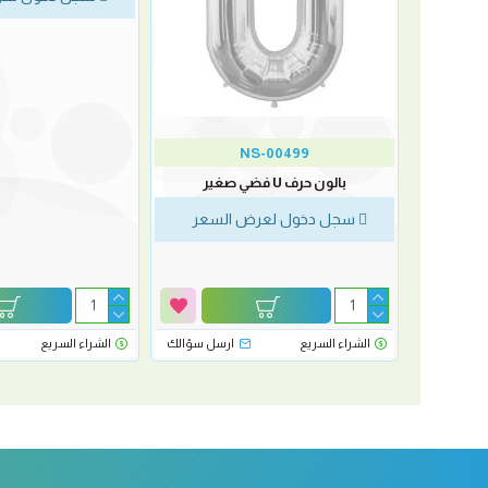
NS-00499
بالون حرف U فضي صغير
سجل دخول لعرض السعر
رسل سؤالك
الشراء السريع
ارسل سؤالك
الشراء السريع