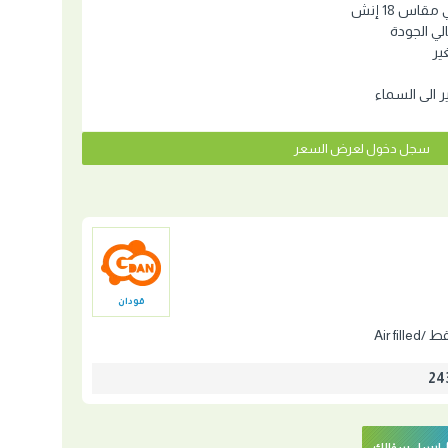
ي الجودة
ير
ير الى السماء
سجل دخول لعرض السعر
قودان
Air fil
ارسل سؤالك