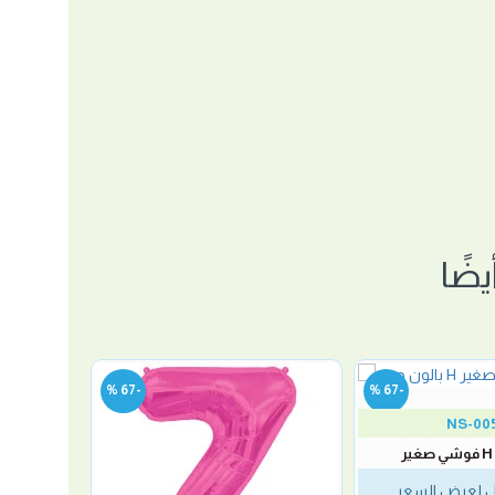
ضًا
-67 %
-67 %
NS-00
 لعرض السعر