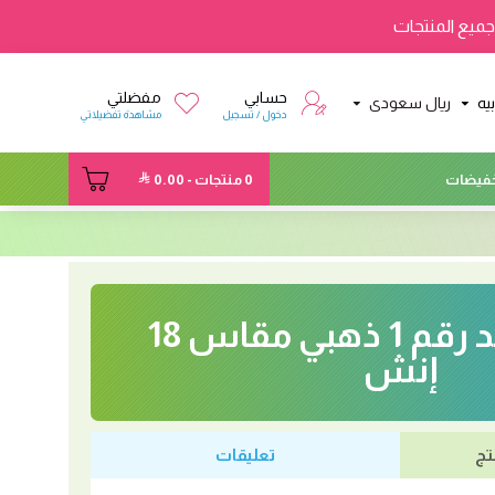
ميع المنتجات
حسابي
مفضلتي
يه
ريال سعودى
دخول / تسجيل
مشاهدة تفضيلاتي
فيضات
0 منتجات - 0.00
بالون ستاند رقم 1 ذهبي مقاس 18
إنش
تج
تعليقات