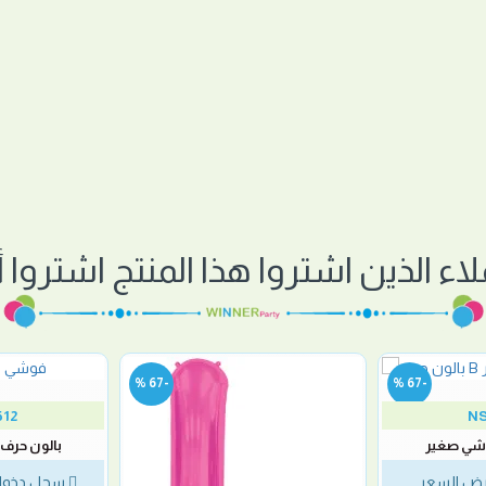
لاء الذين اشتروا هذا المنتج اشتروا أي
-67 %
-67 %
512
NS
بالون حرف H فوشي صغير
ض السعر
سجل دخول