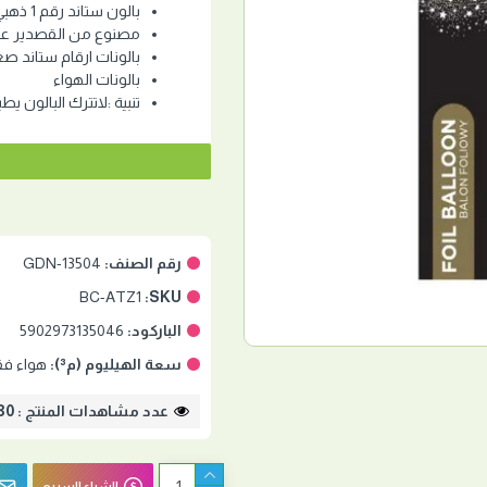
بالون ستاند رقم 1 ذهبي مقاس 18 إنش
مصنوع من القصدير عال
بالونات ارقام ستاند صغ
بالونات الهواء
تنبية :لاتترك البالون يط
رقم الصنف:
GDN-13504
BC-ATZ1
SKU:
الباركود:
5902973135046
سعة الهيليوم (م³):
هواء فقط /led
عدد مشاهدات المنتج : 2430
الشراء السريع