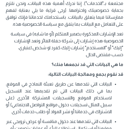
مجتمعة بـ"الخدمات"). إننا ندرك أهمية هذه البيانات، ونحن نلتزم
بحماية خصوصيتك واحترامها. يُرجى قراءة ما يلي بعناية لفهم
ممارساتنا فيما يتعلق بالبيانات. باستخدامك لخدماتنا فإنك توافق
على التعامل مع البيانات بما يتفق مع سياسة الخصوصية هذه.
تعد الإشارات المذكورة بضمير المتكلم (أو ما شابه) في سياسة
الخصوصية هذه إشارات إلى شركة حفلة الفائز وتعد الإشارات
"إليك" أو "المستخدم" إشارات إليك كفرد او شخص اعتباري،
حسب مقتضى الحال.
ما هي البيانات التي قد نجمعها منك؟
قد نقوم بجمع ومعالجة البيانات التالية:
البيانات التي تقدمها عن طريق تعبئة النماذج في الموقع،
بما في ذلك البيانات التي تم تقديمها عند التسجيل
لاستخدام الموقع والتسجيلات المشتركة الأخرى (على
سبيل المثال تسجيلات دخول مواقع التواصل الاجتماعي) أو
الاشتراك في خدماتنا أو نشر المواد أو طلب خدمات أخرى.
البيانات التي تقدمها عند دخول منافسة أو عرض ترويجي عبر
موقعنا أو استكمال استطلاع للرأي أو عمليات تصويت أو