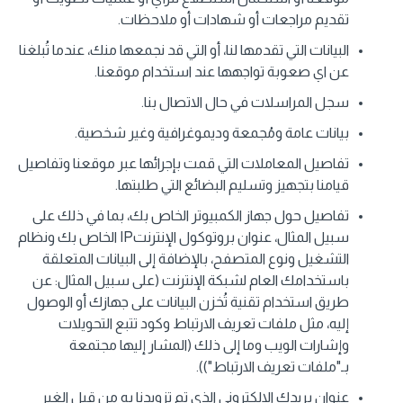
تقديم مراجعات أو شهادات أو ملاحظات.
البيانات التي تقدمها لنا، أو التي قد نجمعها منك، عندما تُبلغنا
عن اي صعوبة تواجهها عند استخدام موقعنا.
سجل المراسلات في حال الاتصال بنا.
بيانات عامة ومُجمعة وديموغرافية وغير شخصية.
تفاصيل المعاملات التي قمت بإجرائها عبر موقعنا وتفاصيل
قيامنا بتجهيز وتسليم البضائع التي طلبتها.
تفاصيل حول جهاز الكمبيوتر الخاص بك، بما في ذلك على
سبيل المثال، عنوان بروتوكول الإنترنتIP الخاص بك ونظام
التشغيل ونوع المتصفح، بالإضافة إلى البيانات المتعلقة
باستخدامك العام لشبكة الإنترنت (على سبيل المثال: عن
طريق استخدام تقنية تُخزن البيانات على جهازك أو الوصول
إليه، مثل ملفات تعريف الارتباط وكود تتبع التحويلات
وإشارات الويب وما إلى ذلك (المشار إليها مجتمعة
بـ"ملفات تعريف الارتباط")).
عنوان بريدك الالكتروني الذي تم تزويدنا به من قبل الغير