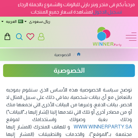
مرحباً بكم فى متجر وينر بارتي للبالونات والشموع بالجملة الرجاء
تسجيل الدخول
لمشاهدة اسعار جميع المنتجات
ريال سعودى
العربيه
الخصوصية
الخصوصية
توضح سياسة الخصوصية هذه الأساس الذي سنقوم بموجبه
بالتعامل مع أي بيانات شخصية، بما في ذلك على سبيل المثال لا
الحصر، بيانات الدفع، وغيرها من البيانات الأخرى التي نجمعها منك
أو من مصادر آخرى أو تلك التي تقدمها إلينا (يُشار إليها بـ"البيانات")
وذلك بغية وصولك واستخدامك لموقع
WWW.WINNERPARTY.SA
و للهاتف المتحرك (المشار إليها
مجتمعة بـ"الموقع")، والخدمات والتطبيقات (المشار إليها