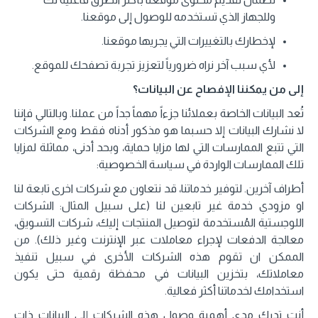
وللجهاز الذي تستخدمه للوصول إلى موقعنا.
لإخطارك بالتغييرات التي يجريها موقعنا.
لأي سبب آخر نراه ضرورياً لتعزيز تجربة تصفحك للموقع.
إلى من يمكننا الإفصاح عن البيانات؟
تُعد البيانات الخاصة بعملائنا جزءاً مهماً جداً من عملنا. وبالتالي فإننا
لا نشارك البيانات إلا حسبما هو مذكور أدناه فقط ومع الشركات
التي تتبع الممارسات التي لها مزايا حماية، وبحد أدنى، مماثلة لمزايا
تلك الممارسات الواردة في سياسة الخصوصية:
أطراف آخرين. لتوفير خدماتنا، قد نتعاون مع شركات اخرى تابعة لنا
او مزودي خدمة غير تابعين لنا (على سبيل المثال: الشركات
اللوجستية المُستخدمة لتوصيل المنتجات إليك، شركات التسويق،
معالجة الدفعات لإجراء معاملات عبر الإنترنت وغير ذلك). من
الممكن ان تقوم هذه الشركات الأخرى في سبيل تنفيذ
معاملاتك، بتخزين البيانات في محفظة رقمية حتى يكون
استخدامك لخدماتنا أكثر فعالية.
أنت تدرك مدى أهمية وصول هذه الشركات إلى البيانات ذات