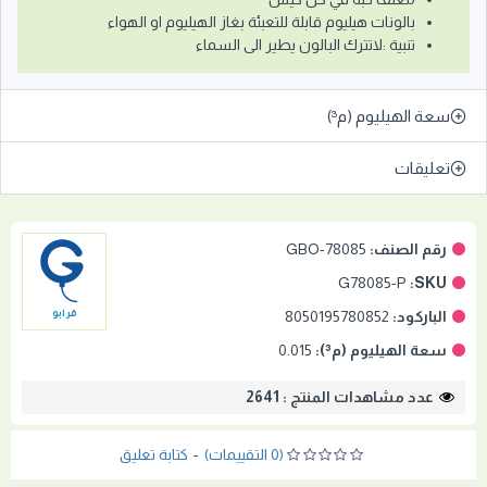
بالونات هيليوم قابلة للتعبئة بغاز الهيليوم او الهواء
تنبية :لاتترك البالون يطير الى السماء
سعة الهيليوم (م³)
تعليقات
رقم الصنف:
GBO-78085
G78085-P
SKU:
الباركود:
8050195780852
قرابو
سعة الهيليوم (م³):
0.015
عدد مشاهدات المنتج : 2641
(0 التقييمات)
-
كتابة تعليق