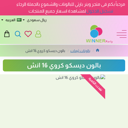
مرحباً بكم فى متجر وينر بارتي للبالونات والشموع بالجملة الرجاء
تسجيل الدخول
لمشاهدة اسعار جميع المنتجات
ريال سعودى
العربيه
بالونات ثيمات
بالون ديسكو كروي 16 انش
بالون ديسكو كروي 16 انش
نفدت الكمية