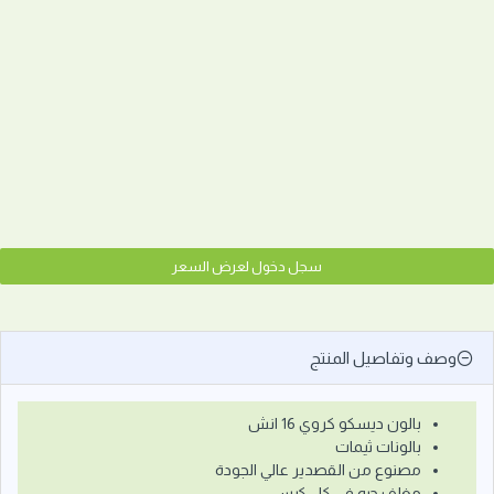
سجل دخول لعرض السعر
وصف وتفاصيل المنتج
بالون ديسكو كروي 16 انش
بالونات ثيمات
مصنوع من القصدير عالي الجودة
مغلف حبه في كل كيس