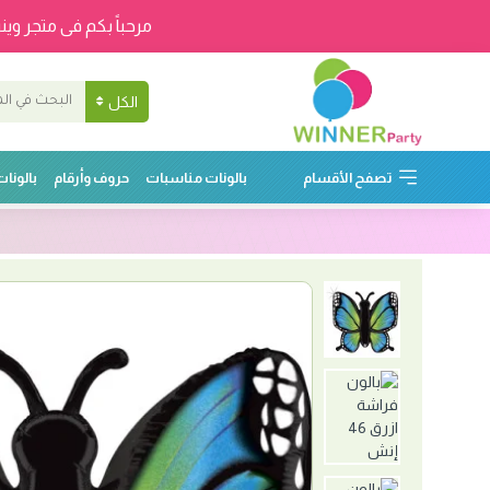
مرحباً بكم فى متجر وينر
الكل
تصفح الأقسام
بالونات مناسبات
حروف وأرقام
بالونا