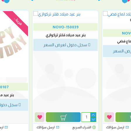
قريبا...
NOVO-150039
NOV
بنر عيد ميلاد قلتر تركوازي
لماع فضي
سجل دخول لعرض السعر
ض السعر
0107
بنر عيد م
سجل دخول
ارسل سؤالك
الشراء السريع
ارسل سؤالك
ار