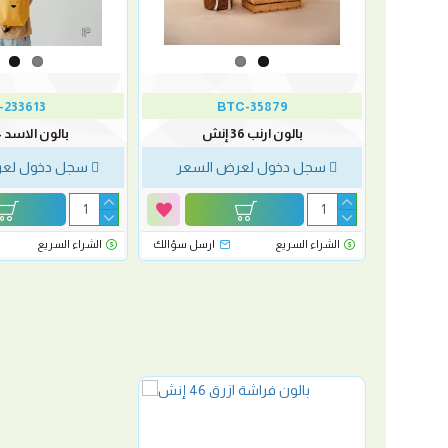
-233613
BTC-35879
بالون ارنب 36 إنش
بالون الاسد 24 إنش
لسعر
سجل دخول لعرض السعر
سجل دخول لعر
رسل سؤالك
الشراء السريع
ارسل سؤالك
الشراء السريع