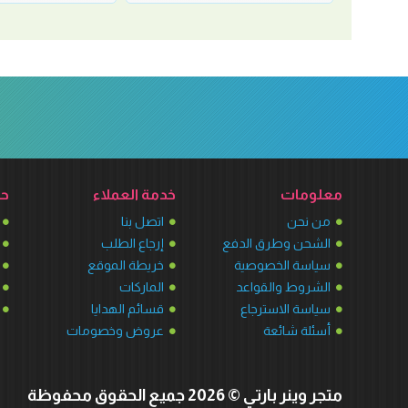
معلومات
خدمة العملاء
حس
من نحن
اتصل بنا
الشحن وطرق الدفع
إرجاع الطلب
سياسة الخصوصية
خريطة الموقع
الشروط والقواعد
الماركات
سياسة الاسترجاع
قسائم الهدايا
أسئلة شائعة
عروض وخصومات
متجر وينر بارتي © 2026 جميع الحقوق محفوظة