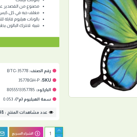
مصنوع من القصدير عال
مغلف حبه في كل كيس
بالونات هيليوم قابلة للت
تنبية :لاتترك البالون يط
رقم الصنف:
BTC-35778
35778GH-P
SKU:
الباركود:
8055513357785
سعة الهيليوم (م³):
0.053
عدد مشاهدات المنتج : 2948
الشراء السريع