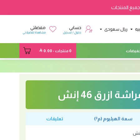
ميع المنتجات
حسابي
مفضلتي
يه
ريال سعودى
دخول / تسجيل
مشاهدة تفضيلاتي
فيضات
0 منتجات - 0.00
شة ازرق 46 إنش
سعة الهيليوم (م³)
تعليقات