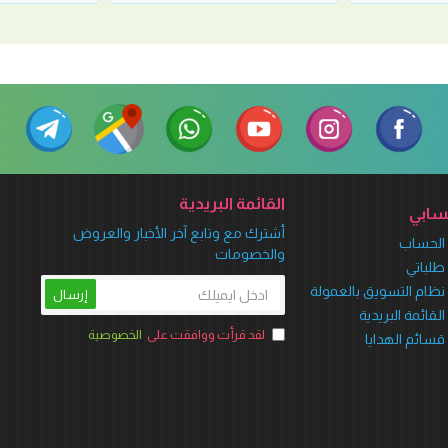
القائمة البريدية
ابي
أشترك مع وتابع آخر الأخبار والعروض
الحساب
والخصومات
طلباتي
نظام التسويق بالعمولة
إرسال
القائمة البريدية
لقد قرأت ووافقت على
الخصوصية
قسائم الهدايا