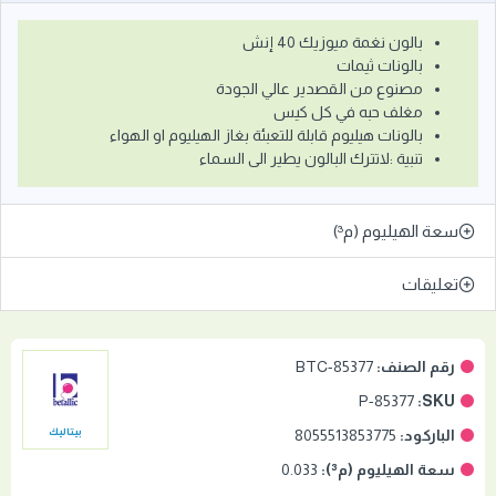
بالون نغمة ميوزيك 40 إنش
بالونات ثيمات
مصنوع من القصدير عالي الجودة
مغلف حبه في كل كيس
بالونات هيليوم قابلة للتعبئة بغاز الهيليوم او الهواء
تنبية :لاتترك البالون يطير الى السماء
سعة الهيليوم (م³)
تعليقات
رقم الصنف:
BTC-85377
85377-P
SKU:
الباركود:
8055513853775
بيتاليك
سعة الهيليوم (م³):
0.033