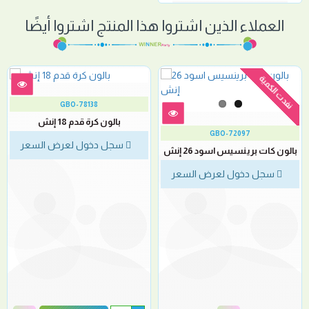
العملاء الذين اشتروا هذا المنتج اشتروا أيضًا
نفدت الكمية
GBO-78138
بالون كرة قدم 18 إنش
GBO-72097
سجل دخول لعرض السعر
بالون كات برينسيس اسود 26 إنش
سجل دخول لعرض السعر