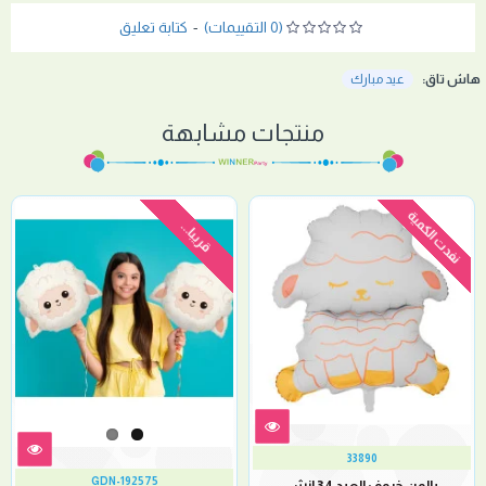
(0 التقييمات)
-
كتابة تعليق
هاش تاق:
عيد مبارك
منتجات مشابهة
نفدت الكمية
قريبا...
33890
GDN-192575
بالون خروف العيد 34 إنش