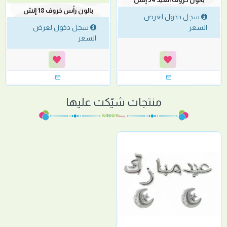
بالون رأس خروف 18 إنش
سجل دخول لعرض
السعر
سجل دخول لعرض
السعر
منتجات شيّكت عليها