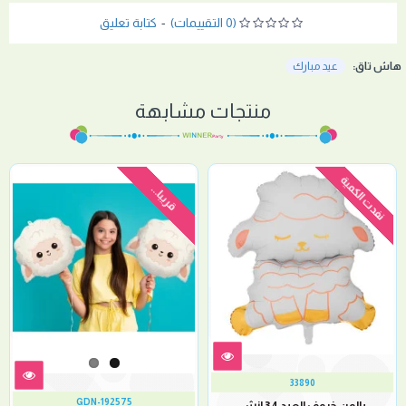
(0 التقييمات)
-
كتابة تعليق
هاش تاق:
عيد مبارك
منتجات مشابهة
نفدت الكمية
قريبا...
33890
GDN-192575
بالون خروف العيد 34 إنش