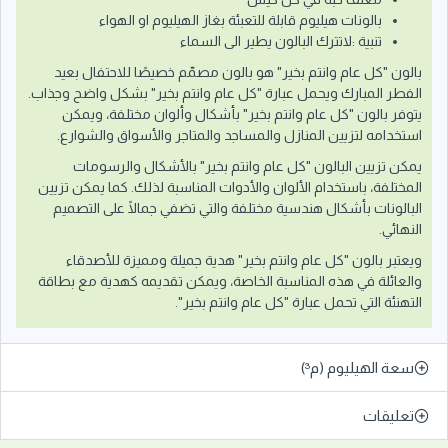
بالونات هيليوم قابلة للتعبئة بغاز الهيليوم او الهواء
تنبية :لاتترك البالون يطير الى السماء
بالون "كل عام وانتم بخير" هو بالون مصمّم خصيصًا للاحتفال بعيد
الفطر المبارك ويحمل عبارة "كل عام وانتم بخير" بشكل واضح وجذاب.
يتوفر بالون "كل عام وانتم بخير" بأشكال وألوان مختلفة، ويمكن
استخدامه لتزيين المنازل والمساجد والمتاجر والأسواق والشوارع.
يمكن تزيين البالون "كل عام وانتم بخير" بالأشكال والرسومات
المختلفة، باستخدام الألوان والأدوات المناسبة لذلك. كما يمكن تزيين
البالونات بأشكال هندسية مختلفة والتي تضفي جمالًا على التصميم
النهائي.
ويعتبر بالون "كل عام وانتم بخير" هدية جميلة ومميزة للأصدقاء
والعائلة في هذه المناسبة الخاصة، ويمكن تقديمه كهدية مع بطاقة
التهنئة التي تحمل عبارة "كل عام وانتم بخير".
سعة الهيليوم (م³)
تعليقات