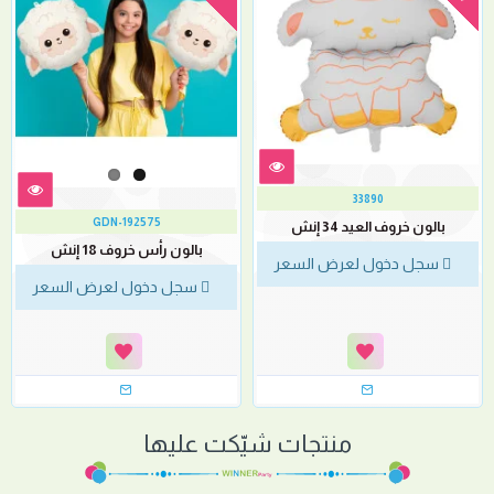
33890
GDN-192575
بالون خروف العيد 34 إنش
بالون رأس خروف 18 إنش
سجل دخول لعرض السعر
سجل دخول لعرض السعر
منتجات شيّكت عليها