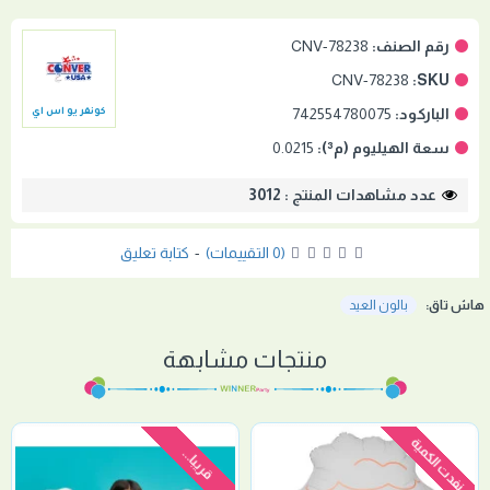
رقم الصنف:
CNV-78238
CNV-78238
SKU:
الباركود:
742554780075
كونفر يو اس اي
سعة الهيليوم (م³):
0.0215
عدد مشاهدات المنتج : 3012
(0 التقييمات)
-
كتابة تعليق
هاش تاق:
بالون العيد
منتجات مشابهة
نفدت الكمية
قريبا...