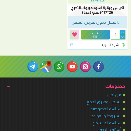
9574-026
اكياس ورقية اسود مبروك التخرج
26*17*9سم(3حبة)
سجل دخول لعرض السعر
الشراء السريع
معلومات
من نحن
الشحن وطرق الدفع
سياسة الخصوصية
الشروط والقواعد
سياسة الاسترجاع
أسئلة شائعة