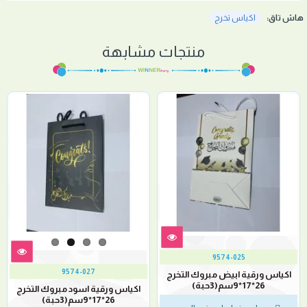
هاش تاق:
اكياس تخرج
منتجات مشابهة
9574-025
9574-027
اكياس ورقية ابيض مبروك التخرج
26*17*9سم(3حبة)
اكياس ورقية اسود مبروك التخرج
26*17*9سم(3حبة)