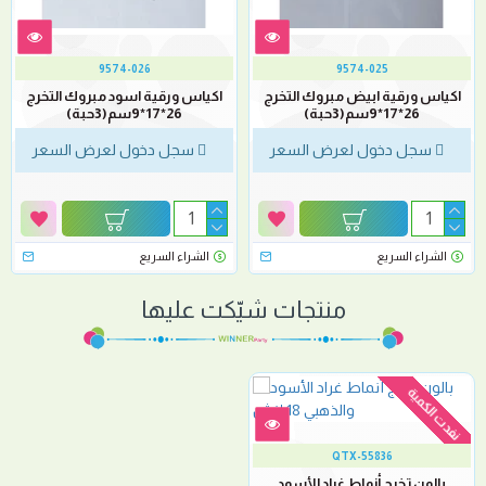
9574-026
9574-025
اكياس ورقية ابيض مبروك التخرج
اكياس ورقية اسود مبروك التخرج
26*17*9سم(3حبة)
26*17*9سم(3حبة)
سجل دخول لعرض السعر
سجل دخول لعرض السعر
الشراء السريع
الشراء السريع
منتجات شيّكت عليها
نفدت الكمية
QTX-55836
بالون تخرج أنماط غراد الأسود