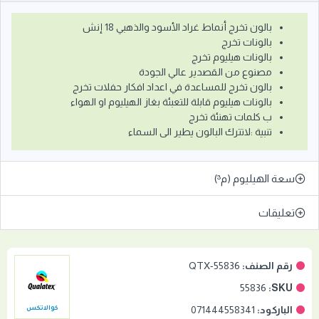
بالون تخرج أنماط غراد الأسود والذهبي 18 إنش
بالونات تخرج
بالونات هيليوم تخرج
مصنوع من القصدير عالي الجودة
بالون تخرج للمساعدة في اعداد افكار حفلات تخرج
بالونات هيليوم قابلة للتعبئة بغاز الهيليوم او الهواء
ب كلمات تهنئة تخرج
تنبية :لاتترك البالون يطير الى السماء
سعة الهيليوم (م³)
تعليقات
رقم الصنف:
QTX-55836
55836
SKU:
الباركود:
071444558341
كوالاتكس