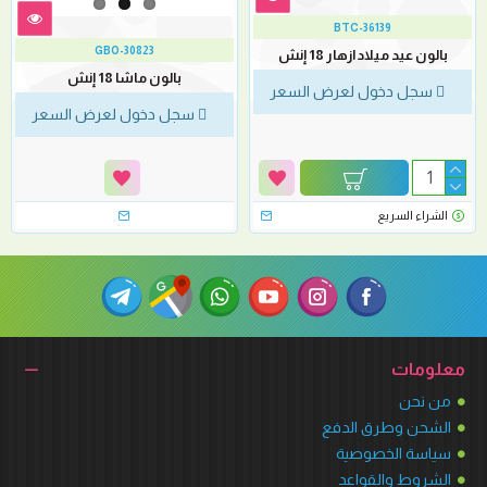
BTC-36139
GBO-30823
بالون عيد ميلاد ازهار 18 إنش
بالون ماشا 18 إنش
سجل دخول لعرض السعر
سجل دخول لعرض السعر
الشراء السريع
معلومات
من نحن
الشحن وطرق الدفع
سياسة الخصوصية
الشروط والقواعد