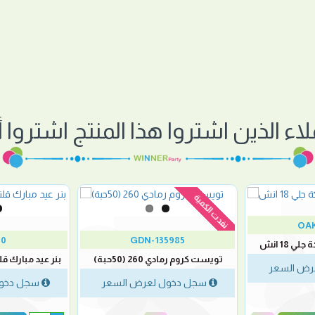
لاء الذين اشتروا هذا المنتج اشتروا أي
نفدت الكمية
OAK
40
GDN-135985
ي 18 انش
تويست كروم رمادي 260 (50حبة)
بنر عيد مبارك قلتر ذهب
رض السعر
سجل دخول لعرض السعر
سجل دخول