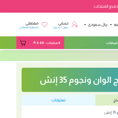
ميع المنتجات
حسابي
مفضلتي
يه
ريال سعودى
دخول / تسجيل
مشاهدة تفضيلاتي
فيضات
0 منتجات - 0.00
لوان ونجوم 35 إنش
تج
تعليقات
ش