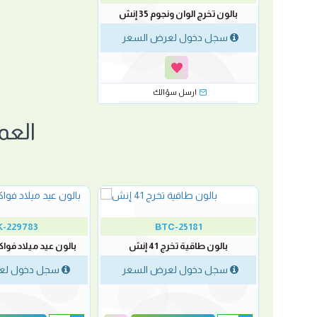
بالون تخرج الوان ونجوم 35 إنش
سجل دخول لعرض السعر
ارسل سؤالك
العم
-40 %
-229783
BTC-25181
بالون طاقية تخرج 41 إنش
بالون عيد ميلاد فواكة جل
سجل دخول لعرض السعر
سجل دخول لع
لسعر