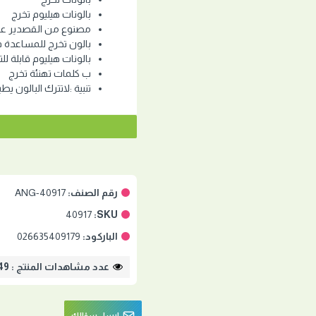
بالونات هيليوم تخرج
مصنوع من القصدير عال
بالون تخرج للمساعدة ف
بالونات هيليوم قابلة للت
ب كلمات تهنئة تخرج
تنبية :لاتترك البالون يط
رقم الصنف:
ANG-40917
40917
SKU:
الباركود:
026635409179
عدد مشاهدات المنتج : 2849
ارسل سؤالك