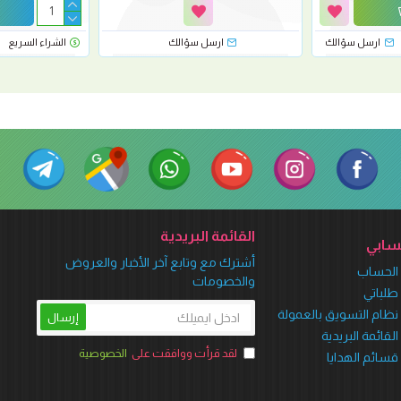
ارسل سؤالك
ارسل سؤالك
الشراء السريع
القائمة البريدية
ابي
أشترك مع وتابع آخر الأخبار والعروض
الحساب
والخصومات
طلباتي
نظام التسويق بالعمولة
إرسال
القائمة البريدية
لقد قرأت ووافقت على
الخصوصية
قسائم الهدايا