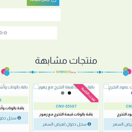
منتجات مشابهة
نفدت الكمية
5
CNV-85587
CN
باقة بالونات وأ
ود التخرج
باقة بالونات قبعة التخرج مع زهور
سجل دخول
رض السعر
سجل دخول لعرض السعر