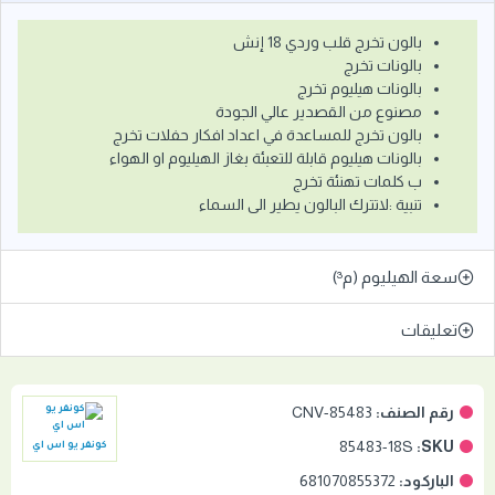
بالون تخرج قلب وردي 18 إنش
بالونات تخرج
بالونات هيليوم تخرج
مصنوع من القصدير عالي الجودة
بالون تخرج للمساعدة في اعداد افكار حفلات تخرج
بالونات هيليوم قابلة للتعبئة بغاز الهيليوم او الهواء
ب كلمات تهنئة تخرج
تنبية :لاتترك البالون يطير الى السماء
سعة الهيليوم (م³)
تعليقات
رقم الصنف:
CNV-85483
85483-18S
SKU:
كونفر يو اس اي
الباركود:
681070855372