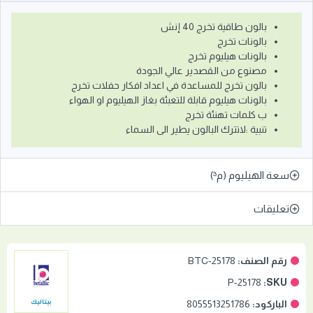
بالون طاقية تخرج 40 إنش
بالونات تخرج
بالونات هيليوم تخرج
مصنوع من القصدير عالي الجودة
بالون تخرج للمساعدة في اعداد افكار حفلات تخرج
بالونات هيليوم قابلة للتعبئة بغاز الهيليوم او الهواء
ب كلمات تهنئة تخرج
تنبية :لاتترك البالون يطير الى السماء
سعة الهيليوم (م³)
تعليقات
رقم الصنف:
BTC-25178
25178-P
SKU:
الباركود:
8055513251786
بيتاليك