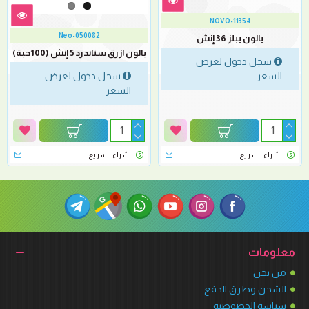
NOVO-11354
Neo-050082
بالون ببلز 36 إنش
بالون ازرق ستاندرد 5 إنش (100حبة)
سجل دخول لعرض
السعر
سجل دخول لعرض
السعر
الشراء السريع
الشراء السريع
معلومات
من نحن
الشحن وطرق الدفع
سياسة الخصوصية