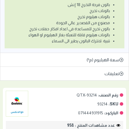
بالون فرحة التخرج 18 إنش
بالونات تخرج
بالونات هيليوم تخرج
مصنوع من القصدير عالي الجودة
بالون تخرج للمساعدة في اعداد افكار حفلات تخرج
بالونات هيليوم قابلة للتعبئة بغاز الهيليوم او الهواء
تنبية :لاتترك البالون يطير الى السماء
سعة الهيليوم (م³)
تعليقات
رقم الصنف:
QTX-93214
93214
SKU:
الباركود:
071444931915
كوالاتكس
عدد مشاهدات المنتج : 958