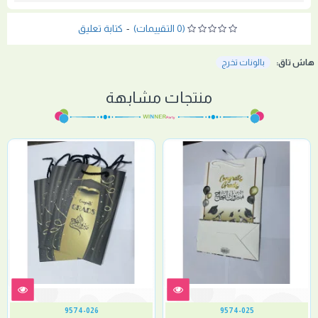
(0 التقييمات)
-
كتابة تعليق
هاش تاق:
بالونات تخرج
منتجات مشابهة
9574-026
9574-025