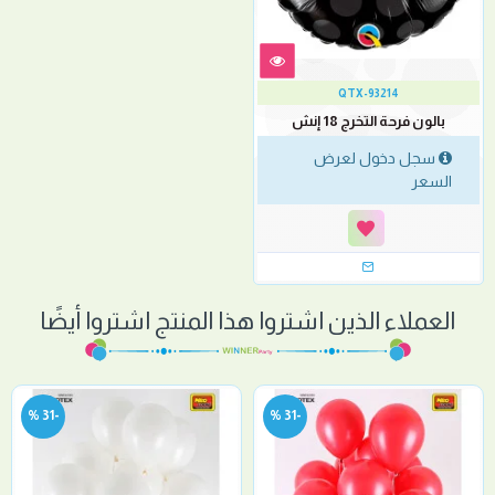
QTX-93214
بالون فرحة التخرج 18 إنش
سجل دخول لعرض
السعر
العملاء الذين اشتروا هذا المنتج اشتروا أيضًا
-31 %
-31 %