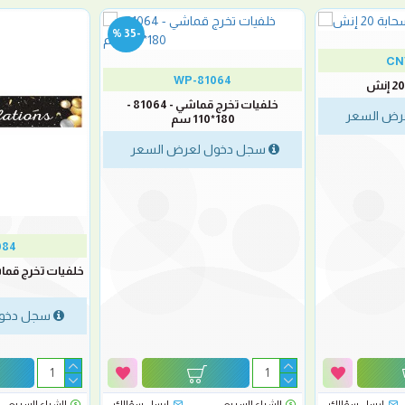
-35 %
CN
WP-81064
خلفيات تخرج قماشي - 81064 -
رض السعر
180*110 سم
سجل دخول لعرض السعر
084
سجل دخول
ارسل سؤالك
الشراء السريع
ارسل سؤالك
الشراء السريع