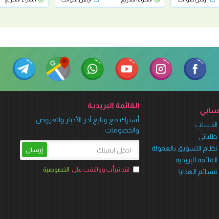
القائمة البريدية
ابي
أشترك مع وتابع آخر الأخبار والعروض
الحساب
والخصومات
طلباتي
نظام التسويق بالعمولة
إرسال
القائمة البريدية
لقد قرأت ووافقت على
الخصوصية
قسائم الهدايا