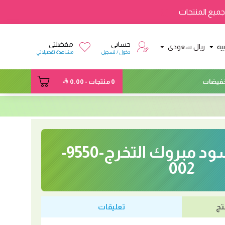
ميع المنتجات
حسابي
مفضلتي
يه
ريال سعودى
دخول / تسجيل
مشاهدة تفضيلاتي
فيضات
0 منتجات - 0.00
بانر مثلث اسود مبروك التخرج-9550-
002
تج
تعليقات