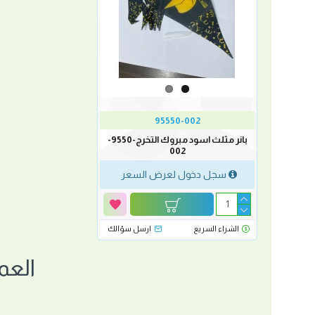
95550-002
بانر مثلث اسود مبروك التخرج-9550-
002
سجل دخول لعرض السعر
الشراء السريع
ارسل سؤالك
العم