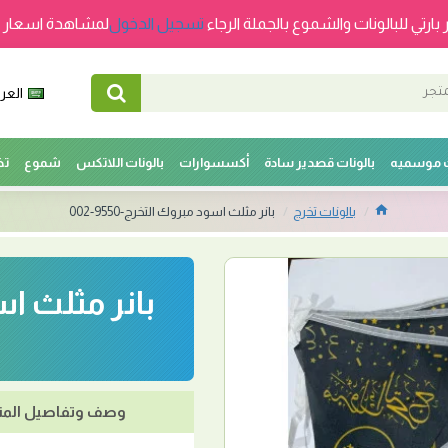
 بارتي للبالونات والشموع بالجملة الرجاء
تسجيل الدخول
لمشاهدة اسعار ج
العرب
ت موسميه
بالونات قصدير سادة
أكسسوارات
بالونات اللاتكس
شموع
تخ
بالونات تخرج
بانر مثلث اسود مبروك التخرج-9550-002
وصف وتفاصيل المن