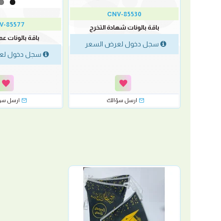
CNV-85530
V-85577
باقة بالونات شهادة التخرج
ع باقة يد
باقة بالونات عم
سجل دخول لعرض السعر
لسعر
سجل دخول لع
ارسل سؤالك
ارسل سؤ