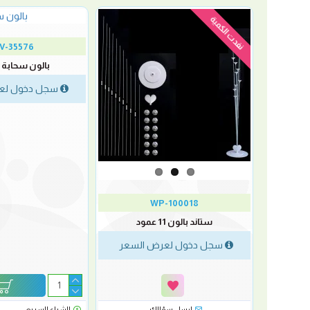
نفدت الكمية
V-35576
بالون سحابة 20 إنش
سجل دخول لع
WP-100018
ستاند بالون 11 عمود
لسعر
سجل دخول لعرض السعر
رسل سؤالك
ارسل سؤالك
الشراء السريع