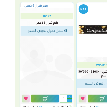
-35 %
10527
رقم شرار 6 ذهبي
سجل دخول لعرض السعر
WP-81
خلفيات تخرج قماشي - 81084 - 300*50
سم
 لعرض السعر
ارسل سؤالك
الشراء السريع
ارسل سؤالك