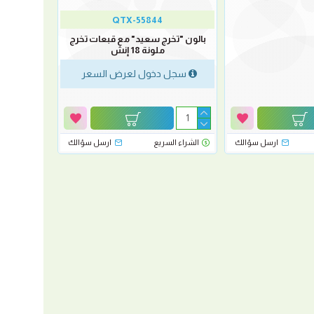
QTX-55844
بالون "تخرج سعيد" مع قبعات تخرج
ملونة 18 إنش
سجل دخول لعرض السعر
ارسل سؤالك
الشراء السريع
ارسل سؤالك