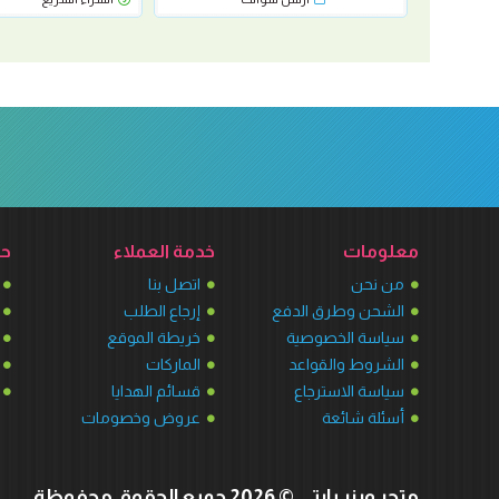
معلومات
خدمة العملاء
حس
من نحن
اتصل بنا
الشحن وطرق الدفع
إرجاع الطلب
سياسة الخصوصية
خريطة الموقع
الشروط والقواعد
الماركات
سياسة الاسترجاع
قسائم الهدايا
أسئلة شائعة
عروض وخصومات
متجر وينر بارتي © 2026 جميع الحقوق محفوظة