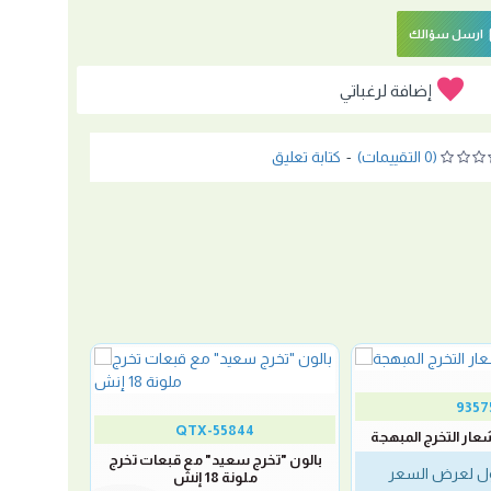
ارسل سؤالك
إضافة لرغباتي
(0 التقييمات)
-
كتابة تعليق
9357
QTX-55844
شعار التخرج المبهجة
بالون "تخرج سعيد" مع قبعات تخرج
 لعرض السعر
ملونة 18 إنش