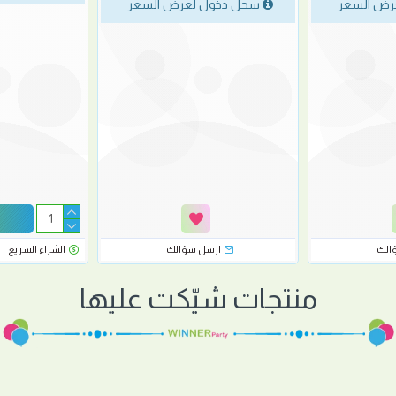
رض السعر
سجل دخول لعرض السعر
الك
ارسل سؤالك
الشراء السريع
منتجات شيّكت عليها