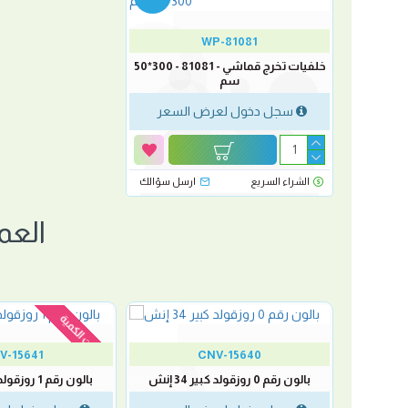
WP-81081
خلفيات تخرج قماشي - 81081 - 300*50
سم
سجل دخول لعرض السعر
الشراء السريع
ارسل سؤالك
العم
نفدت الكمية
V-15641
CNV-15640
بالون رقم 0 روزقولد كبير 34 إنش
بالون رقم 1 روزقولد كبير 34 إنش