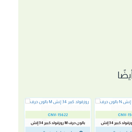
ضًا
CNV-15622
CNV-15
بالون حرف M روزقولد كبير 34 إنش