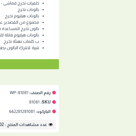
خلفيات تخرج قماشي - 81081 - 300*50 سم
بالونات تخرج
بالونات هيليوم تخرج
مصنوع من القصدير عال
بالون تخرج للمساعدة ف
بالونات هيليوم قابلة للت
ب كلمات تهنئة تخرج
تنبية :لاتترك البالون يط
رقم الصنف:
WP-81081
81081
SKU:
الباركود:
662281281081
عدد مشاهدات المنتج : 4002