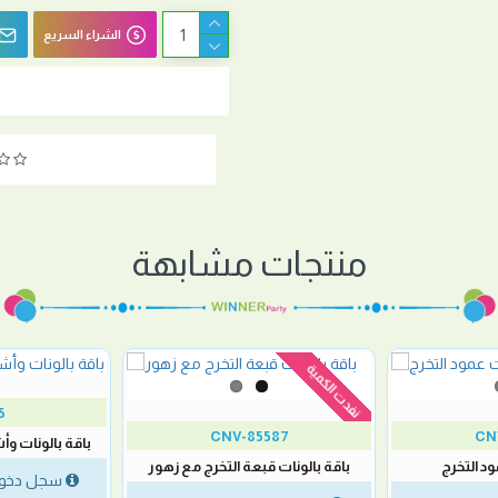
الشراء السريع
منتجات مشابهة
نفدت الكمية
5
CNV-85587
CN
باقة بالونات وأ
ود التخرج
باقة بالونات قبعة التخرج مع زهور
سجل دخول