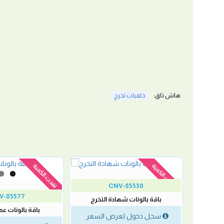
هاش تاق:
خلفيات تخرج
نفدت الكمية
نفدت الكمية
CNV-85530
V-85577
باقة بالونات شهادة التخرج
ع باقة يد
باقة بالونات عم
سجل دخول لعرض السعر