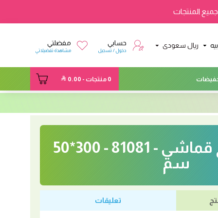
ميع المنتجات
حسابي
مفضلتي
يه
ريال سعودى
دخول / تسجيل
مشاهدة تفضيلاتي
فيضات
0 منتجات - 0.00
خلفيات تخرج قماشي - 81081 - 300*50
سم
تج
تعليقات