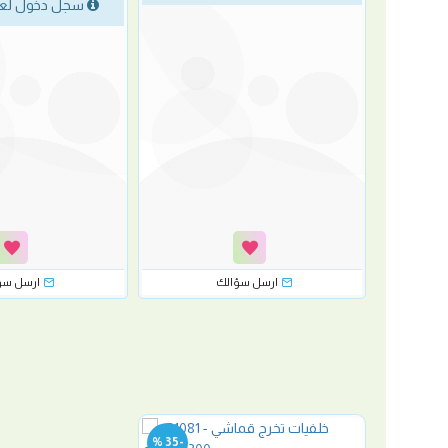
لسعر
سجل دخول لع
ارسل سؤالك
ارسل سؤ
-35 %