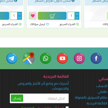
رض السعر
سجل دخول لعرض السعر
سجل دخول
الك
الشراء السريع
ارسل سؤالك
الشراء السريع
القائمة البريدية
ابي
أشترك مع وتابع آخر الأخبار والعروض
الحساب
والخصومات
طلباتي
نظام التسويق بالعمولة
إرسال
القائمة البريدية
لقد قرأت ووافقت على
الخصوصية