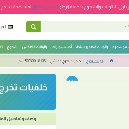
 بارتي للبالونات والشموع بالجملة الرجاء
تسجيل الدخول
لمشاهدة اسعار ج
العرب
ت موسميه
بالونات قصدير سادة
أكسسوارات
بالونات اللاتكس
شموع
تخ
بالونات تخرج
خلفيات تخرج قماشي - 81081 - 300*50 سم
-35 %
وصف وتفاصيل المن