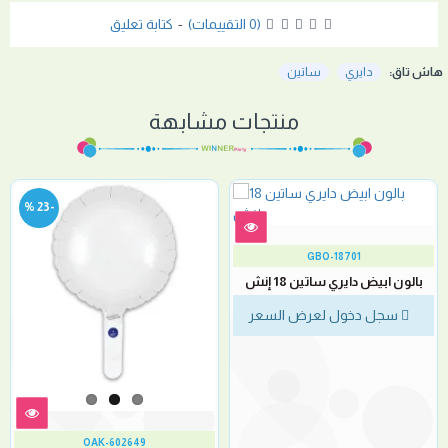
(0 التقييمات)
-
كتابة تعليق
هاش تاق:
دايري
ساتين
منتجات مشابهة
-23 %
GBO-18701
بالون ابيض دايري ساتين 18 إنش
سجل دخول لعرض السعر
OAK-602649