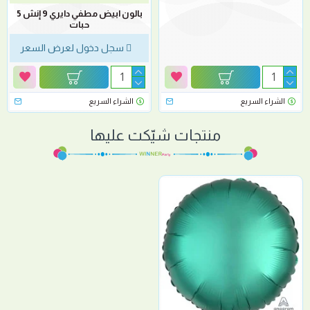
بالون ابيض مطفي دايري 9 إنش 5
حبات
سجل دخول لعرض السعر
الشراء السريع
الشراء السريع
منتجات شيّكت عليها