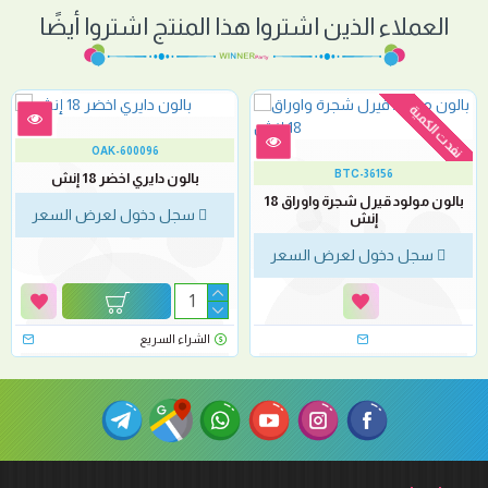
العملاء الذين اشتروا هذا المنتج اشتروا أيضًا
نفدت الكمية
OAK-600096
BTC-36156
بالون دايري اخضر 18 إنش
بالون مولود قيرل شجرة واوراق 18
سجل دخول لعرض السعر
إنش
سجل دخول لعرض السعر
الشراء السريع