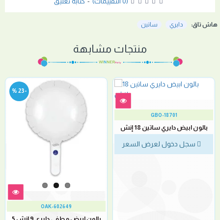
(0 التقييمات)
-
كتابة تعليق
هاش تاق:
دايري
ساتين
منتجات مشابهة
-23 %
GBO-18701
بالون ابيض دايري ساتين 18 إنش
سجل دخول لعرض السعر
OAK-602649
بالون ابيض مطفي دايري 9 إنش 5