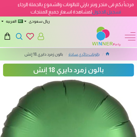
مرحباً بكم فى متجر وينر بارتي للبالونات والشموع بالجملة الرجاء
تسجيل الدخول
لمشاهدة اسعار جميع المنتجات
ريال سعودى
العربيه
بالونات دائري سادة
بالون زمرد دايري 18 إنش
بالون زمرد دايري 18 إنش