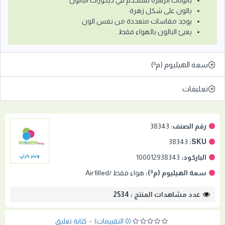
بالونات الزهرة تستخدم في ديكورات البالون
بالون على شكل زهرة
يوجد مقاسات متعددة من نفس الون
يعبئ البالون بالهواء فقط
سعة الهيليوم (م³)
تعليقات
رقم الصنف:
38343
38343
SKU:
الباركود:
100012938343
وينر بارتي
سعة الهيليوم (م³):
هواء فقط /Air filled
عدد مشاهدات المنتج : 2534
(0 التقييمات)
-
كتابة تعليق