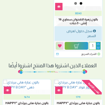
38343
بالون زهرة الاقحوان سماوي 16
إنش - 3 حبات
سجل دخول لعرض
السعر
الشراء السريع
العملاء الذين اشتروا هذا المنتج اشتروا أيضًا
نفدت الكمية
1674
1711
بالون عبارة هابي بيرثداي "HAPPY
بالون عبارة هابي بيرثداي "HAPPY