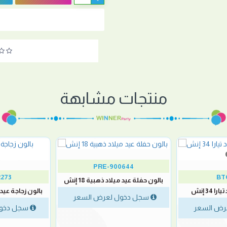
منتجات مشابهة
PRE-900644
273
BT
بالون حفلة عيد ميلاد ذهبية 18 إنش
 34 إنش
بالون زجاجة عيد ميل
سجل دخول لعرض السعر
رض السعر
سجل دخول