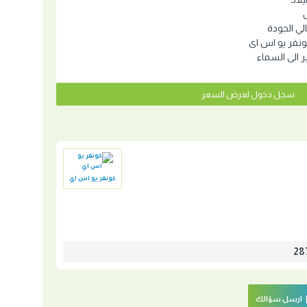
ي الجودة
نفر يو اس اى
ير الى السماء
سجل دخول لعرض السعر
كونفر يو اس اي
ارسل سؤالك