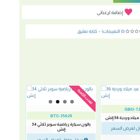
إضافة لرغباتي
(0 التقييمات)
-
كتابة تعليق
نفدت الكمية
GBO-72
BTC-35620
اد وردية 36 إنش
بالون سيارة رياضية سوبر ثلاثي 34
 لعرض السعر
إنش
سجل دخول لعرض السعر