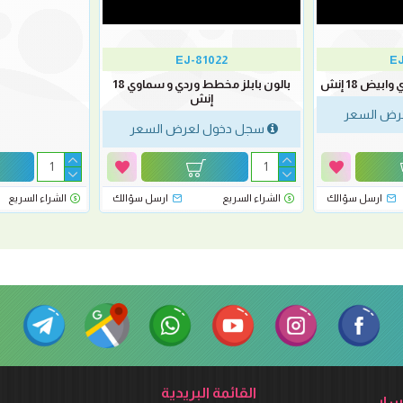
EJ-81022
EJ
بيض 18 إنش
بالون بابلز مخطط وردي و سماوي 18
إنش
رض السعر
سجل دخول لعرض السعر
ارسل سؤالك
الشراء السريع
ارسل سؤالك
الشراء السريع
القائمة البريدية
ابي