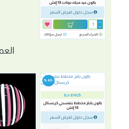
بالون عيد ميلاد دونات 18 إنش
سجل دخول لعرض السعر
الشراء السريع
ارسل سؤالك
العم
-40 %
-40 %
EJ-81025
بالون ببلز مخطط احمر كريستال 18
بالون بابلز مخطط بنفسجي كريستال
18 إنش
لسعر
سجل دخول لعرض السعر