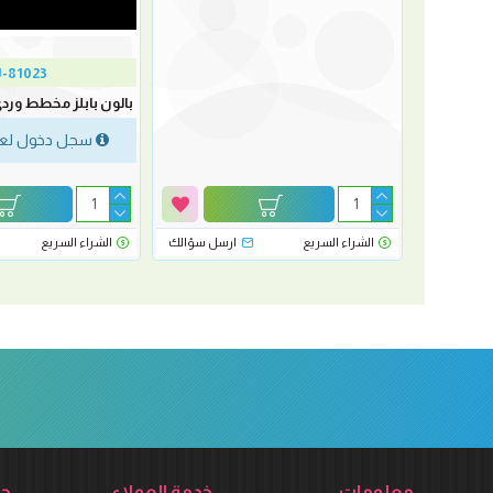
-81023
بالون بابلز مخطط وردي وا
سجل دخول لع
رسل سؤالك
الشراء السريع
ارسل سؤالك
الشراء السريع
معلومات
خدمة العملاء
حس