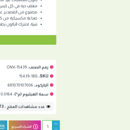
مغلف حبه في كل كيس
مصنوع من القصدير عال
صناعة مكسيكية من كو
تنبية :لاتترك البالون يط
رقم الصنف:
CNV-15439
15439-18S
SKU:
الباركود:
681070107006
سعة الهيليوم (م³):
0.0164
عدد مشاهدات المنتج : 2873
الشراء السريع