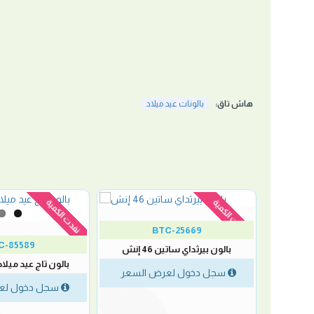
هاش تاق:
بالونات عيد ميلاد
نفدت الكمية
نفدت الكمية
BTC-25669
C-85589
بالون بيرثداي ساتين 46 إنش
طع
بالون تاج عيد ميلاد تيارا
سجل دخول لعرض السعر
لسعر
سجل دخول لع