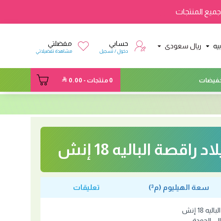
ميع المنتجات
حسابي
مفضلتي
يه
ريال سعودى
دخول / تسجيل
مشاهدة تفضيلاتي
فيضات
0 منتجات - 0.00
 راقصة الباليه 18 إنش
سعة الهيليوم (م³)
تعليقات
 18 إنش
ي الجودة