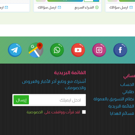
ارسل سؤالك
الشراء السريع
ارسل سؤالك
ار
القائمة البريدية
ابي
أشترك مع وتابع آخر الأخبار والعروض
الحساب
والخصومات
طلباتي
نظام التسويق بالعمولة
إرسال
القائمة البريدية
لقد قرأت ووافقت على
الخصوصية
قسائم الهدايا