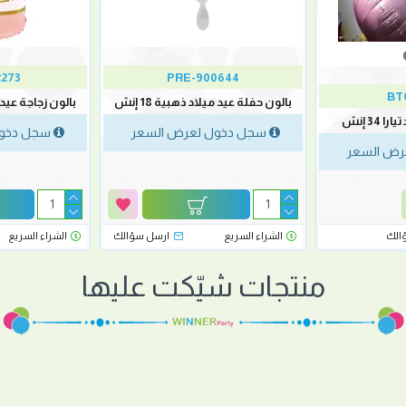
273
PRE-900644
BT
بالون حفلة عيد ميلاد ذهبية 18 إنش
بالون زجاجة عيد ميل
 34 إنش
سجل دخول لعرض السعر
سجل دخول
رض السعر
الك
الشراء السريع
ارسل سؤالك
الشراء السريع
منتجات شيّكت عليها