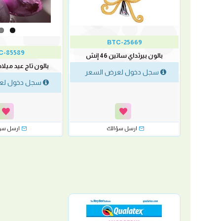
BTC-25669
C-85589
بالون بيرثداي ساتين 46 إنش
طع
بالون تاج عيد ميلاد تيارا
سجل دخول لعرض السعر
لسعر
سجل دخول لع
رسل سؤالك
ارسل سؤالك
ارسل سؤ