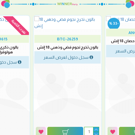
نفدت الكمية
-33 %
AN
9615
BTC-26259
ن 18 إنش
بالون تخرج نجوم فضي وذهبي 18 إنش
بالون ذكرى
رض السعر
هولوقرافيك 
سجل دخول لعرض السعر
سجل دخول