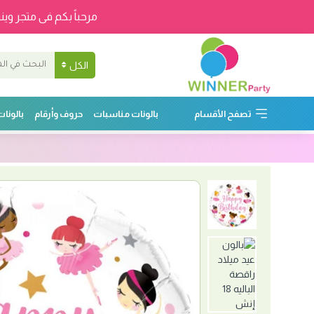
مرحباً بكم فى متجر وينر
الكل
تصفح الأقسام
بالونات مناسبات
حروف وأرقام
بالونا