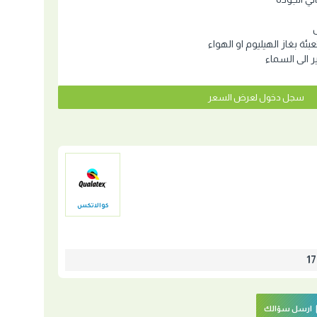
عبئة بغاز الهيليوم او الهواء
ير الى السماء
سجل دخول لعرض السعر
كوالاتكس
ارسل سؤالك