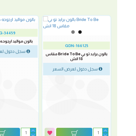
G-34459
بالون مواليد ارجوحه حصا
GDN-166125
سجل دخول لع
بالون برايد تو بي Bride To Be مقاس
18 انش
سجل دخول لعرض السعر
 إنش
لسعر