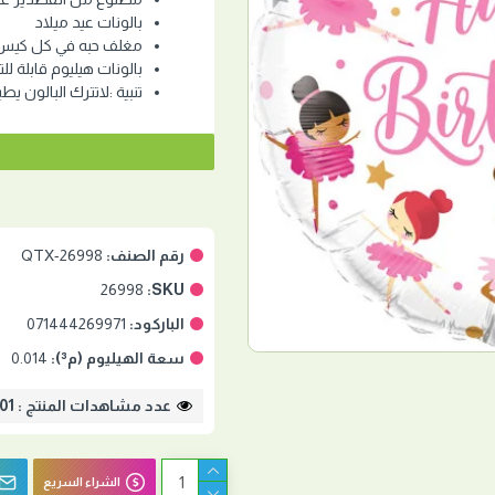
بالونات عيد ميلاد
مغلف حبه في كل كيس
بالونات هيليوم قابلة للت
تنبية :لاتترك البالون يط
رقم الصنف:
QTX-26998
26998
SKU:
الباركود:
071444269971
سعة الهيليوم (م³):
0.014
عدد مشاهدات المنتج : 1701
الشراء السريع