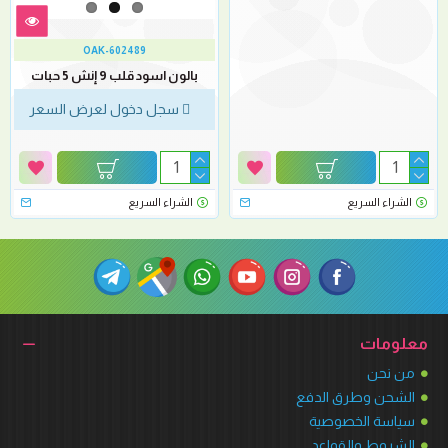
OAK-602489
بالون اسود قلب 9 إنش 5 حبات
سجل دخول لعرض السعر
الشراء السريع
الشراء السريع
معلومات
من نحن
الشحن وطرق الدفع
سياسة الخصوصية
الشروط والقواعد