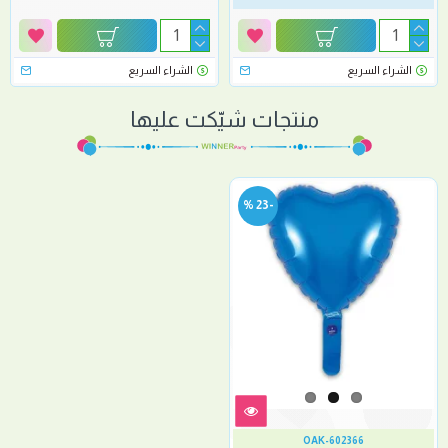
الشراء السريع
الشراء السريع
منتجات شيّكت عليها
-23 %
OAK-602366