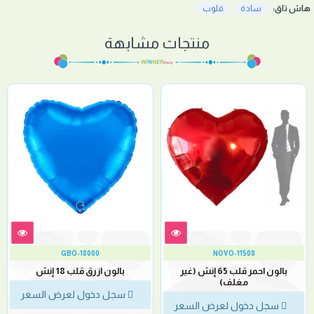
هاش تاق:
سادة
قلوب
منتجات مشابهة
GBO-18000
NOVO-11508
بالون احمر قلب 65 إنش (غير
بالون ازرق قلب 18 إنش
مغلف)
سجل دخول لعرض السعر
سجل دخول لعرض السعر