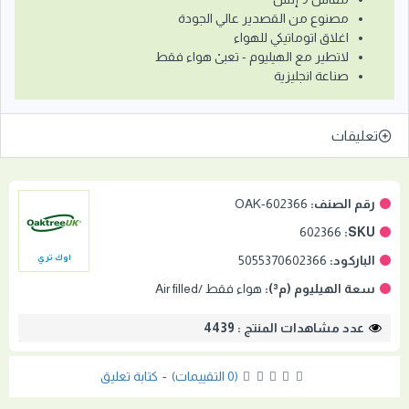
مصنوع من القصدير عالي الجودة
اغلاق اتوماتيكي للهواء
لاتطير مع الهيليوم - تعبىْ هواء فقط
صناعة انجليزية
تعليقات
رقم الصنف:
OAK-602366
602366
SKU:
الباركود:
5055370602366
اوك تري
سعة الهيليوم (م³):
هواء فقط /Air filled
عدد مشاهدات المنتج : 4439
(0 التقييمات)
-
كتابة تعليق