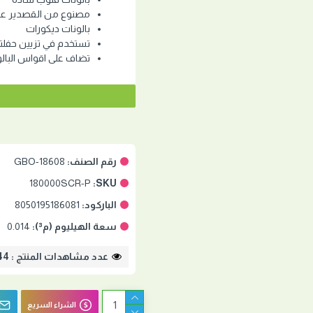
مصنوع من القصدير عال
بالونات ديكورات
تستخدم في تزيين حفلتك
تضاف على اقواس البال
رقم الصنف:
GBO-18608
180000SCR-P
SKU:
الباركود:
8050195186081
سعة الهيليوم (م³):
0.014
عدد مشاهدات المنتج : 3244
الشراء السريع