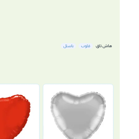
هاش تاق:
قلوب
باستل