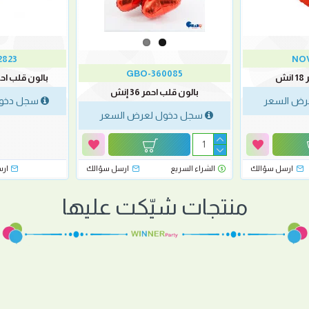
2823
NOV
GBO-360085
ش
بالون قلب احمر س
بالون قلب احمر 36 إنش
رض السعر
سجل دخول
سجل دخول لعرض السعر
ارسل سؤالك
الشراء السريع
ارسل سؤالك
ار
منتجات شيّكت عليها