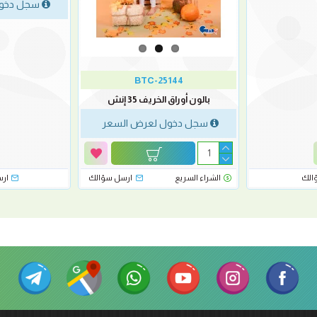
سجل دخول
BTC-25144
بالون أوراق الخريف 35 إنش
سجل دخول لعرض السعر
الك
الشراء السريع
ارسل سؤالك
ار