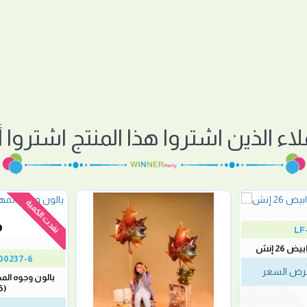
لاء الذين اشتروا هذا المنتج اشتروا أي
نفدت الكمية
LF
26 إنش
00237-6
رض السعر
(6حبات)