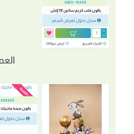
GBO-18608
بالون قلب كريم ساتين 18 إنش
سجل دخول لعرض السعر
الشراء السريع
ارسل سؤالك
العم
نفدت الكمية
-308803
ش
بالون نجمة ماجيك ابيض 
لسعر
سجل دخول لع