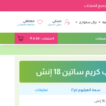
ميع المنتجات
حسابي
مفضلتي
يه
ريال سعودى
دخول / تسجيل
مشاهدة تفضيلاتي
فيضات
0 منتجات - 0.00
ريم ساتين 18 إنش
سعة الهيليوم (م³)
تعليقات
ش