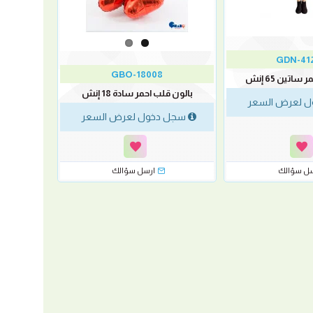
GDN-41
GBO-18008
اتين 65 إنش
بالون قلب احمر سادة 18 إنش
 لعرض السعر
سجل دخول لعرض السعر
سل سؤالك
ارسل سؤالك