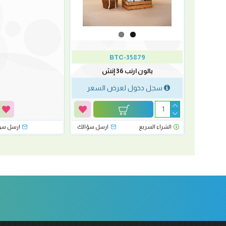
BTC-35879
بالون ارنب 36 إنش
سجل دخول لعرض السعر
رسل سؤالك
الشراء السريع
ارسل سؤالك
ارسل سؤ