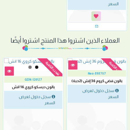
السعر
العملاء الذين اشتروا هذا المنتج اشتروا أيضًا
نفدت الكمية
نفدت الكمية
Neo-898707
GDN-120127
بالون فضي كروم 36 إنش (2حبة)
بالون ديسكو كروي 16 انش
سجل دخول لعرض
السعر
سجل دخول لعرض
السعر