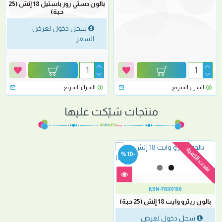
بالون دستي روز باستيل 18 إنش (25
حبة)
سجل دخول لعرض
السعر
الشراء السريع
الشراء السريع
منتجات شيّكت عليها
نفدت الكمية
-10 %
KSN-11880180
بالون ريترو وايت 18 إنش (25 حبة)
سجل دخول لعرض