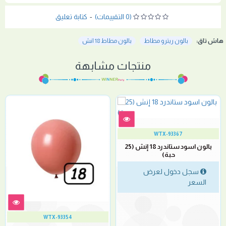
(0 التقييمات)
-
كتابة تعليق
هاش تاق:
بالون ريترو مطاط
بالون مطاط 18 انش
منتجات مشابهة
WTX-93367
بالون اسود ستاندرد 18 إنش (25
حبة)
سجل دخول لعرض
السعر
WTX-93354