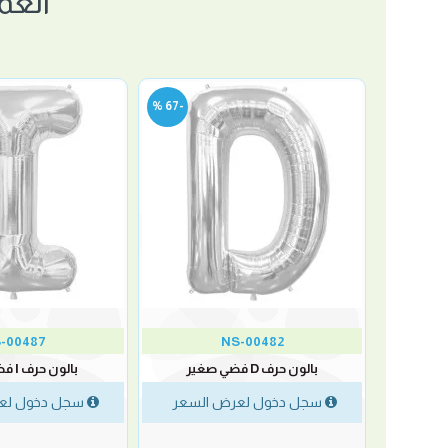
العم
-67 %
-67 %
-00487
NS-00482
بالون حرف D فضي صغير
بالون حرف I فضي صغير
لسعر
سجل دخول لعرض السعر
سجل دخول لع