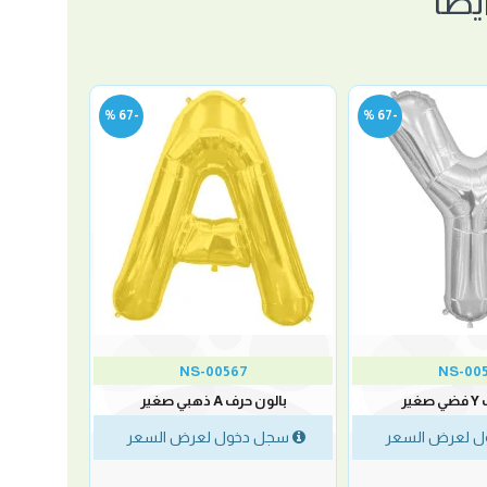
ضًا
-67 %
-67 %
NS-00567
NS-00
ير
بالون حرف A ذهبي صغير
 لعرض السعر
سجل دخول لعرض السعر