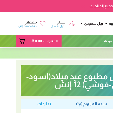
ميع المنتجات
حسابي
مفضلتي
يه
ريال سعودى
دخول / تسجيل
مشاهدة تفضيلاتي
فيضات
0 منتجات - 0.00
 مطبوع عيد ميلاد(اسود-
فوشي) 12 إنش
سعة الهيليوم (م³)
تعليقات