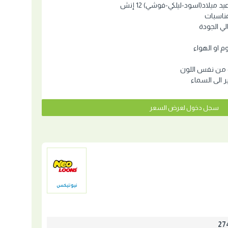
ميلاد(اسود-ليلكي-فوشي) 12 إنش
مناسبات
ي الجودة
وم او الهواء
 من نفس اللون
ير الى السماء
سجل دخول لعرض السعر
نيوتيكس