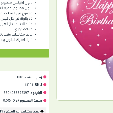
بالون لاتيكس مطبوع عيد 
بالون مطبوع لجميع ال
مصنوع من المطاط عال
50 بالونة في كل كيس
قابلة للتعبئة بغاز الهيلي
صناعة كوري
يوجد مقاسات متعددة
تنبية :لاتترك البالون يط
رقم الصنف:
HB01
HB01
SKU:
الباركود:
8804258897397
سعة الهيليوم (م³):
0.015
عدد مشاهدات المنتج : 2749