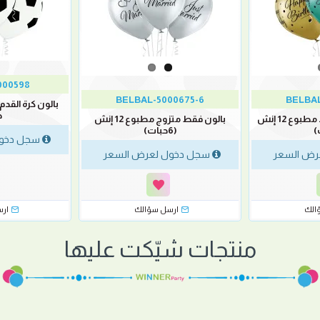
000598
BELBAL-5000675-6
BELBAL
ح
بالون عيد مولد سعيد مطبوع 12 إنش
بالون فقط متزوج مطبوع 12 إنش
(6حبات)
سجل دخول
رض السعر
سجل دخول لعرض السعر
الك
ارسل سؤالك
ار
منتجات شيّكت عليها