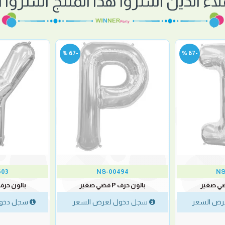
لاء الذين اشتروا هذا المنتج اشتروا أي
-67 %
-67 %
503
NS-00494
NS
بالون حرف P فضي صغير
بالون حرف Y فضي صغ
رض السعر
سجل دخول لعرض السعر
سجل دخول