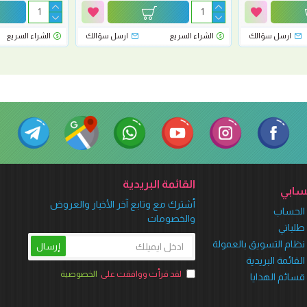
ارسل سؤالك
الشراء السريع
ارسل سؤالك
الشراء السريع
القائمة البريدية
ابي
أشترك مع وتابع آخر الأخبار والعروض
الحساب
والخصومات
طلباتي
نظام التسويق بالعمولة
إرسال
القائمة البريدية
لقد قرأت ووافقت على
الخصوصية
قسائم الهدايا