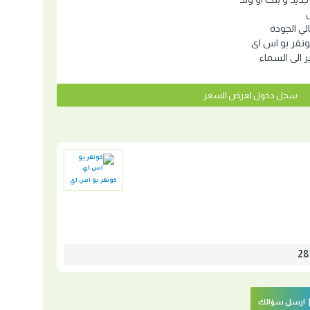
ي الجودة
نفر يو اس اى
ير الى السماء
سجل دخول لعرض السعر
كونفر يو اس اي
ارسل سؤالك