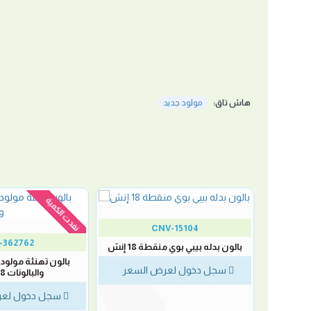
هاش تاق:
مولود جديد
نفدت الكمية
CNV-15104
-362762
بالون بدله بيبي بوي منقطة 18 إنش
بالون تهنئة مولود 
لسعر
سجل دخول لعرض السعر
والبالونات 18 انش
سجل دخول لعر