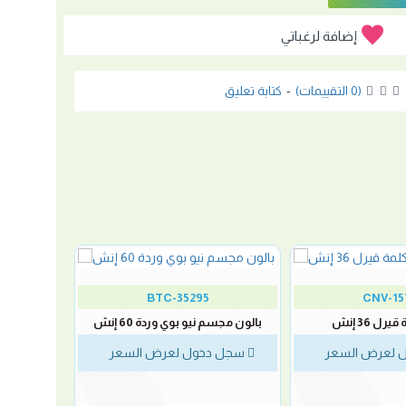
إضافة لرغباتي
(0 التقييمات)
-
كتابة تعليق
BTC-35295
CNV-15
رل 36 إنش
بالون مجسم نيو بوي وردة 60 إنش
 لعرض السعر
سجل دخول لعرض السعر