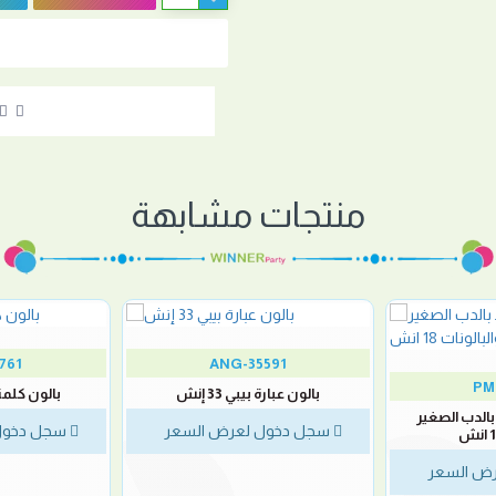
منتجات مشابهة
761
ANG-35591
PM
بالون عبارة بيبي 33 إنش
بالون كلمة قي
بالدب الصغير
سجل دخول لعرض السعر
سجل دخول
ض السعر