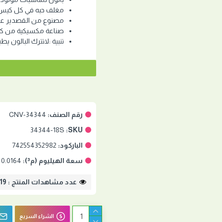
مغلف حبه في كل كيس
مصنوع من القصدير عال
صناعة مكسيكية من كو
تنبية :لاتترك البالون يط
رقم الصنف:
CNV-34344
34344-18S
SKU:
الباركود:
742554352982
سعة الهيليوم (م³):
0.0164
عدد مشاهدات المنتج : 2819
الشراء السريع