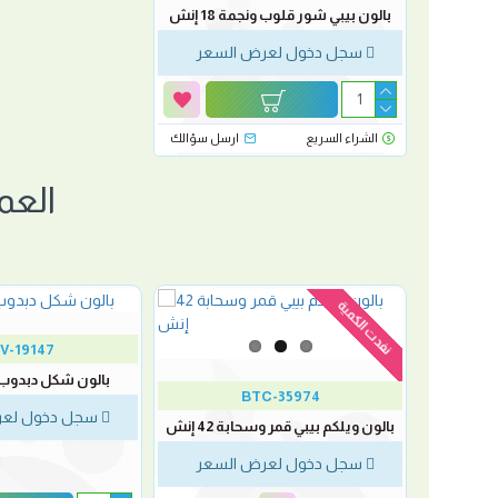
بالون بيبي شور قلوب ونجمة 18 إنش
سجل دخول لعرض السعر
الشراء السريع
ارسل سؤالك
العم
نفدت الكمية
V-19147
ش
بالون شكل دبدوب بوي 8
BTC-35974
لسعر
سجل دخول لعر
بالون ويلكم بيبي قمر وسحابة 42 إنش
سجل دخول لعرض السعر