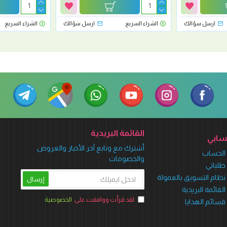
ارسل سؤالك
الشراء السريع
ارسل سؤالك
الشراء السريع
القائمة البريدية
ابي
أشترك مع وتابع آخر الأخبار والعروض
الحساب
والخصومات
طلباتي
نظام التسويق بالعمولة
إرسال
القائمة البريدية
لقد قرأت ووافقت على
الخصوصية
قسائم الهدايا