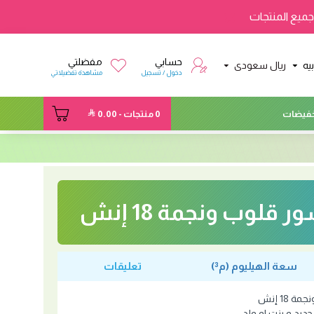
ميع المنتجات
حسابي
مفضلتي
يه
ريال سعودى
دخول / تسجيل
مشاهدة تفضيلاتي
فيضات
0 منتجات - 0.00
 قلوب ونجمة 18 إنش
سعة الهيليوم (م³)
تعليقات
18 إنش
ديد و بنت او ولد