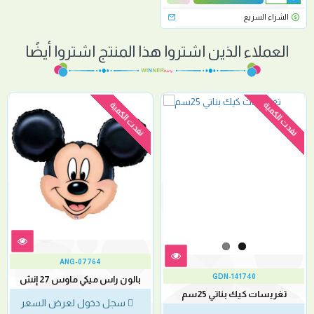
الشراء السريع
العملاء الذين اشتروا هذا المنتج اشتروا أيضًا
نفدت الكمية
نفدت الكمية
ANG-07764
GDN-141740
بالون راس ميكي ماوس 27 إنش
تغريسات كيك بناتي 25سم
سجل دخول لعرض السعر