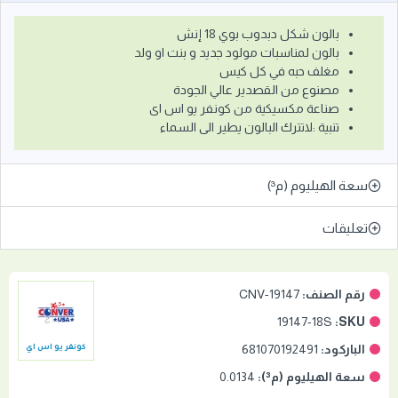
بالون شكل دبدوب بوي 18 إنش
بالون لمناسبات مولود جديد و بنت او ولد
مغلف حبه في كل كيس
مصنوع من القصدير عالي الجودة
صناعة مكسيكية من كونفر يو اس اى
تنبية :لاتترك البالون يطير الى السماء
سعة الهيليوم (م³)
تعليقات
رقم الصنف:
CNV-19147
19147-18S
SKU:
الباركود:
681070192491
كونفر يو اس اي
سعة الهيليوم (م³):
0.0134