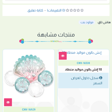
(0 التقييمات)
-
كتابة تعليق
هاش تاق:
مولود بنت
منتجات مشابهة
CNV-16530
18 إنش بالون مواليد منطاد
سجل دخول لعرض
السعر
CNV-16929