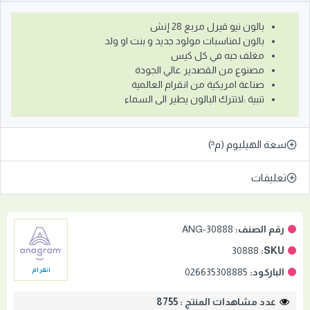
بالون نيو قيرل مربع 28 إنش
بالون لمناسبات مولود جديد و بنت او ولد
مغلف حبه في كل كيس
مصنوع من القصدير عالي الجودة
صناعة امريكية من انقرام العالمية
تنبية :لاتترك البالون يطير الى السماء
سعة الهيليوم (م³)
تعليقات
رقم الصنف:
ANG-30888
30888
SKU:
الباركود:
026635308885
انقرام
عدد مشاهدات المنتج : 8755