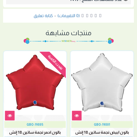
(0 التقييمات)
-
كتابة تعليق
منتجات مشابهة
نفدت الكمية
GBO-19805
GBO-19801
بالون ابيض نجمة ساتين 18 إنش
بالون احمر نجمة ساتين 18 إنش