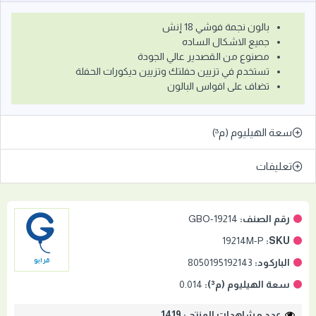
بالون نجمة فوشي 18 إنش
جميع الاشكال الساده
مصنوع من القصدير عالي الجودة
تستخدم في تزيين حفلتك وتزيين ديكورات الحفلة
تضاف على اقواس البالون
سعة الهيليوم (م³)
تعليقات
رقم الصنف:
GBO-19214
19214M-P
SKU:
الباركود:
8050195192143
قرابو
سعة الهيليوم (م³):
0.014
عدد مشاهدات المنتج : 1419