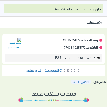
بالون تغليف سادة شفاف (25حبة)
تعليقات
رقم الصنف:
SEM-251172
الباركود:
7703340251172
سمبرتيكس
عدد مشاهدات المنتج : 1567
(0 التقييمات)
-
كتابة تعليق
هاش تاق:
لاتكس تغليف
منتجات شيّكت عليها