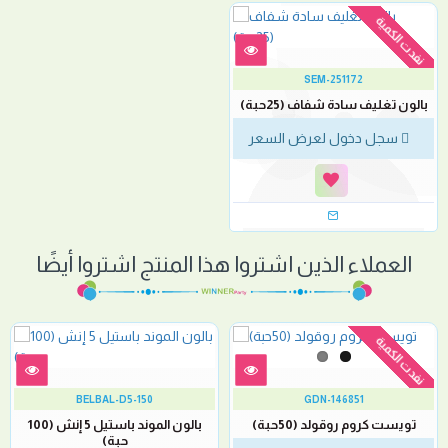
نفدت الكمية
SEM-251172
بالون تغليف سادة شفاف (25حبة)
سجل دخول لعرض السعر
العملاء الذين اشتروا هذا المنتج اشتروا أيضًا
نفدت الكمية
BELBAL-D5-150
GDN-146851
تويست كروم روقولد (50حبة)
بالون الموند باستيل 5 إنش (100
حبة)