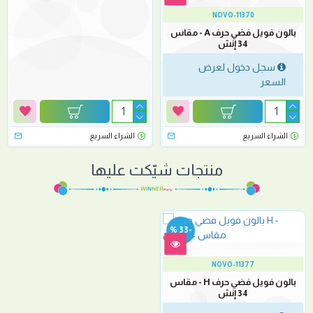
NOVO-11370
بالون فويل فضي حرف A - مقاس
34 إنش
سجل دخول لعرض
السعر
الشراء السريع
الشراء السريع
منتجات شيّكت عليها
-33 %
NOVO-11377
بالون فويل فضي حرف H - مقاس
34 إنش