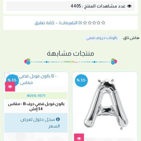
عدد مشاهدات المنتج : 4405
(0 التقييمات)
-
كتابة تعليق
هاش تاق:
بالونات حروف فضي
منتجات مشابهة
-33 %
-33 %
NOVO-11371
بالون فويل فضي حرف B - مقاس
34 إنش
سجل دخول لعرض
السعر