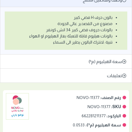
بالون حرف H فضي كبير
مصنوع من القصدير عالي الجودة
بالونات حروف فضي كبير 34 انش كونفر
بالونات هيليوم قابلة للتعبئة بغاز الهيليوم او الهواء
تنبية :لاتترك البالون يطير الى السماء
سعة الهيليوم (م³)
تعليقات
رقم الصنف:
NOVO-11377
NOVO-11377
SKU:
الباركود:
662281211377
نوفو بارتي
سعة الهيليوم (م³):
0.0533