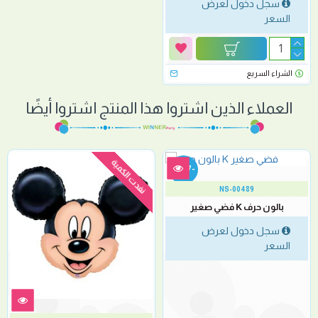
سجل دخول لعرض
السعر
الشراء السريع
العملاء الذين اشتروا هذا المنتج اشتروا أيضًا
نفدت الكمية
-67 %
NS-00489
بالون حرف K فضي صغير
سجل دخول لعرض
السعر