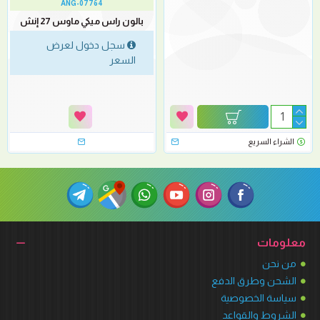
ANG-07764
بالون راس ميكي ماوس 27 إنش
سجل دخول لعرض
السعر
الشراء السريع
معلومات
من نحن
الشحن وطرق الدفع
سياسة الخصوصية
الشروط والقواعد