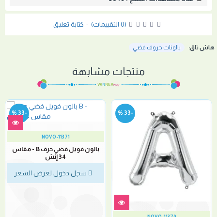
(0 التقييمات)
-
كتابة تعليق
هاش تاق:
بالونات حروف فضي
منتجات مشابهة
-33 %
-33 %
NOVO-11371
بالون فويل فضي حرف B - مقاس
34 إنش
سجل دخول لعرض السعر
NOVO-11370