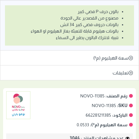
بالون حرف P فضي كبير
مصنوع من القصدير عالي الجودة
بالونات حروف فضي كبير 34 انش
بالونات هيليوم قابلة للتعبئة بغاز الهيليوم او الهواء
تنبية :لاتترك البالون يطير الى السماء
سعة الهيليوم (م³)
تعليقات
رقم الصنف:
NOVO-11385
NOVO-11385
SKU:
الباركود:
662281211385
نوفو بارتي
سعة الهيليوم (م³):
0.0533
عدد مشاهدات المنتج : 3046