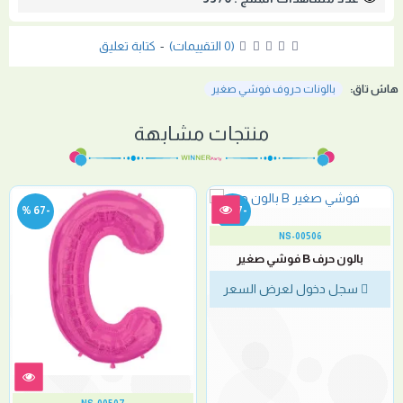
(0 التقييمات)
-
كتابة تعليق
هاش تاق:
بالونات حروف فوشي صغير
منتجات مشابهة
-67 %
-67 %
NS-00506
بالون حرف B فوشي صغير
سجل دخول لعرض السعر