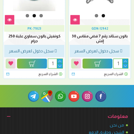
PK-71023
GDN-12942
بالون ستاند رقم 7 فضي مقاس 30
كونفيتي بالون سماوي علبة 250
إنش
جرام
سجل دخول لعرض السعر
سجل دخول لعرض السعر
الشراء السريع
الشراء السريع
معلومات
من نحن
الشحن وطرق الدفع