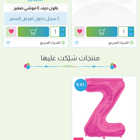
NS-00507
بالون حرف C فوشي صغير
سجل دخول لعرض السعر
الشراء السريع
الشراء السريع
منتجات شيّكت عليها
-67 %