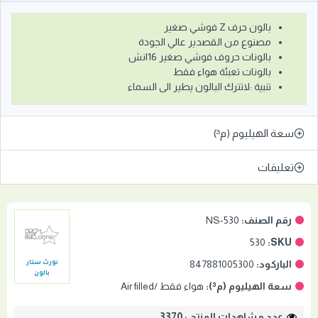
بالون حرف Z فوشي صغير
مصنوع من القصدير عالي الجودة
بالونات حروف فوشي صغير 16انش
بالونات تعبئة هواء فقط
تنبية :لاتترك البالون يطير الى السماء
سعة الهيليوم (م³)
تعليقات
رقم الصنف:
NS-530
530
SKU:
الباركود:
847881005300
نورث ستار
بالون
سعة الهيليوم (م³):
هواء فقط /Air filled
عدد مشاهدات المنتج : 3370