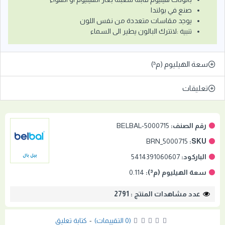
صنع في بولندا
يوجد مقاسات متعددة من نفس اللون
تنبية :لاتترك البالون يطير الى السماء
سعة الهيليوم (م³)
تعليقات
رقم الصنف:
BELBAL-5000715
BRN_5000715
SKU:
الباركود:
5414391060607
بيل بال
سعة الهيليوم (م³):
0.114
عدد مشاهدات المنتج : 2791
(0 التقييمات)
-
كتابة تعليق