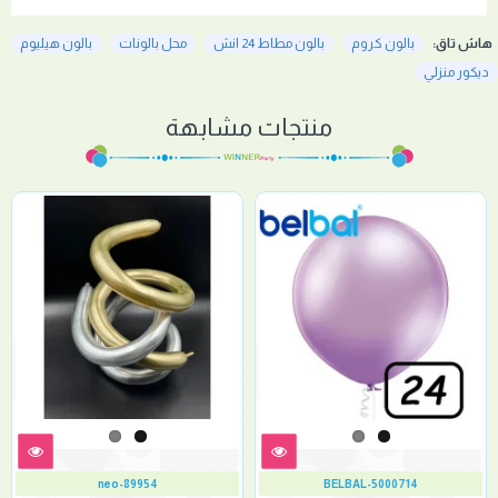
هاش تاق:
بالون كروم
بالون مطاط 24 انش
محل بالونات
بالون هيليوم
ديكور منزلي
منتجات مشابهة
neo-89954
BELBAL-5000714