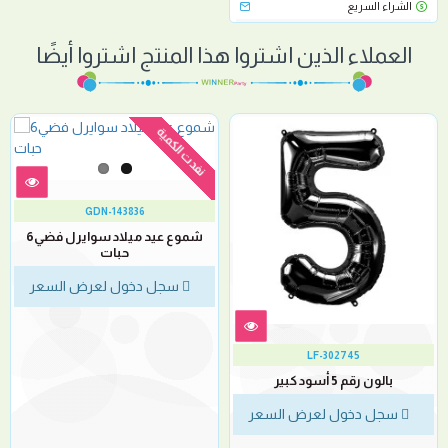
الشراء السريع
العملاء الذين اشتروا هذا المنتج اشتروا أيضًا
نفدت الكمية
GDN-143836
شموع عيد ميلاد سوايرل فضي6
حبات
سجل دخول لعرض السعر
LF-302745
بالون رقم 5 أسود كبير
سجل دخول لعرض السعر