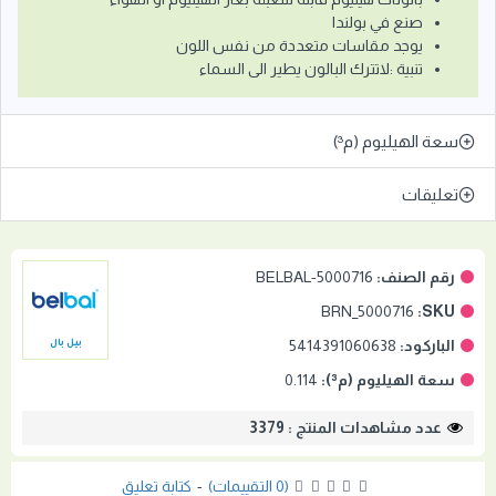
صنع في بولندا
يوجد مقاسات متعددة من نفس اللون
تنبية :لاتترك البالون يطير الى السماء
سعة الهيليوم (م³)
تعليقات
رقم الصنف:
BELBAL-5000716
BRN_5000716
SKU:
الباركود:
5414391060638
بيل بال
سعة الهيليوم (م³):
0.114
عدد مشاهدات المنتج : 3379
(0 التقييمات)
-
كتابة تعليق