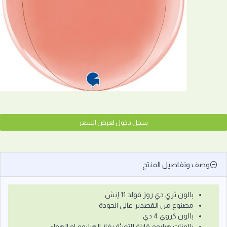
سجل دخول لعرض السعر
وصف وتفاصيل المنتج
بالون ثري دي روز قولد 11 إنش
مصنوع من القصدير عالي الجودة
بالون كروي 4 دي
بالونات هيليوم قابلة للتعبئة بغاز الهيليوم او الهواء