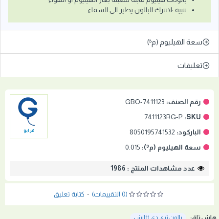
تنبية :لاتترك البالون يطير الى السماء
سعة الهيليوم (م³)
تعليقات
رقم الصنف:
GBO-7411123
7411123RG-P
SKU:
الباركود:
8050195741532
قرابو
سعة الهيليوم (م³):
0.015
عدد مشاهدات المنتج : 1986
(0 التقييمات)
-
كتابة تعليق
هاش تاق:
بالون ثري دي 11 إنش