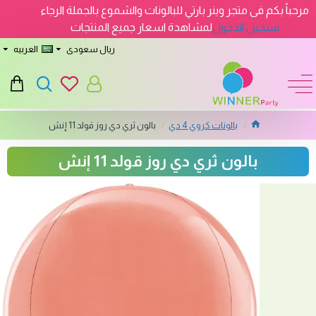
مرحباً بكم فى متجر وينر بارتي للبالونات والشموع بالجملة الرجاء
تسجيل الدخول
لمشاهدة اسعار جميع المنتجات
ريال سعودى
العربيه
بالونات كروي 4 دي
بالون ثري دي روز قولد 11 إنش
بالون ثري دي روز قولد 11 إنش