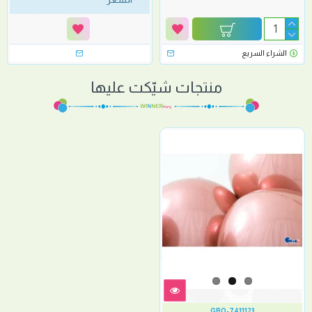
الشراء السريع
منتجات شيّكت عليها
GBO-7411123