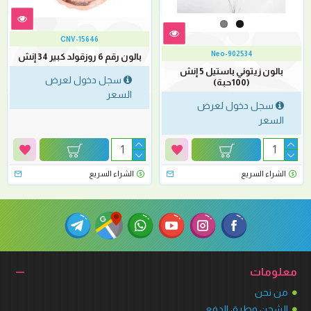
CNV-15646
Neo-902534
بالون رقم 6 روزقولد كبير 34 إنش
بالون زيتوني باستيل 5 إنش
سجل دخول لعرض
(100حبة)
السعر
سجل دخول لعرض
السعر
الشراء السريع
الشراء السريع
معلومات
من نحن
الشحن وطرق الدفع