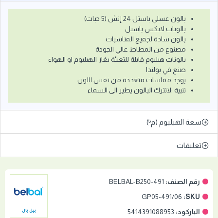
بالون عسلي باستل 24 إنش (5 حبات)
بالونات لاتكس باستل
بالون سادة لجميع المناسبات
مصنوع من المطاط عالي الجودة
بالونات هيليوم قابلة للتعبئة بغاز الهيليوم او الهواء
صنع في بولندا
يوجد مقاسات متعددة من نفس اللون
تنبية :لاتترك البالون يطير الى السماء
سعة الهيليوم (م³)
تعليقات
رقم الصنف:
BELBAL-B250-491
GP05-491/06
SKU:
الباركود:
5414391088953
بيل بال