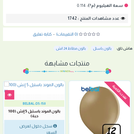
سعة الهيليوم (م³):
0.114
عدد مشاهدات المنتج : 1742
(0 التقييمات)
-
كتابة تعليق
هاش تاق:
بالون باستل
بالون مطاط 24 انش
منتجات مشابهة
نفدت الكمية
BELBAL-D5-150
بالون الموند باستيل 5 إنش (100
حبة)
سجل دخول لعرض
السعر