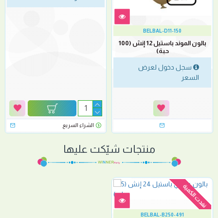
BELBAL-D11-150
بالون الموند باستيل 12 إنش (100
حبة)
سجل دخول لعرض
السعر
الشراء السريع
منتجات شيّكت عليها
نفدت الكمية
BELBAL-B250-491