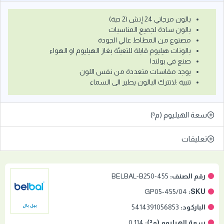
بالون مرجاني 24 إنش (2 حبة)
بالون سادة لجميع المناسبات
مصنوع من المطاط عالي الجودة
بالونات هيليوم قابلة للتعبئة بغاز الهيليوم او الهواء
صنع في بولندا
يوجد مقاسات متعددة من نفس اللون
تنبية :لاتترك البالون يطير الى السماء
سعة الهيليوم (م³)
تعليقات
رقم الصنف:
BELBAL-B250-455
GP05-455/04
SKU:
الباركود:
5414391056853
بيل بال
سعة الهيليوم (م³):
0.114