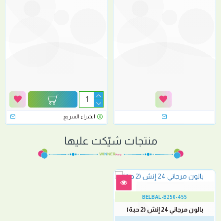
الشراء السريع
منتجات شيّكت عليها
BELBAL-B250-455
بالون مرجاني 24 إنش (2 حبة)