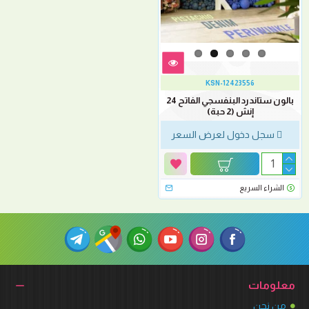
KSN-12423556
بالون ستاندرد البنفسجي الفاتح 24
إنش (2 حبة)
سجل دخول لعرض السعر
الشراء السريع
معلومات
من نحن