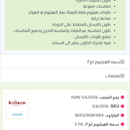
بالون ديكورات مميزة
مقاسات متنوعة
بالونات هيليوم قابلة للتعبئة بغاز الهيليوم او الهواء
صناعة تركية
بالون كاليسان المطاط عالي الجودة
بالون لمناسبة عيدالميلاد ولمناسبة التخرج وجميع المناسبات
جميع بالونات كاليسان
تنبية :لاتترك البالون يطير الى السماء
سعة الهيليوم (م³)
تعليقات
رقم الصنف:
KSN-12423556
12423556
SKU:
الباركود:
8693296861084
كاليسان
سعة الهيليوم (م³):
0.114