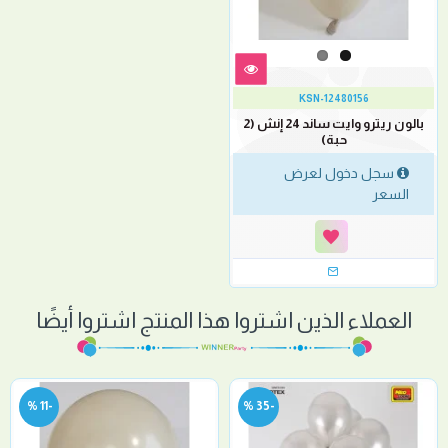
KSN-12480156
بالون ريترو وايت ساند 24 إنش (2
حبة)
سجل دخول لعرض
السعر
العملاء الذين اشتروا هذا المنتج اشتروا أيضًا
-11 %
-35 %