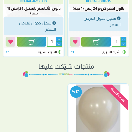
BELBAL-B250-489
BELBAL-5000715
بالون اخضر كروم 24 إنش (1 حبة)
بالون الألباستر باستيل 24 إنش (1
حبة)
سجل دخول لعرض
سجل دخول لعرض
السعر
السعر
الشراء السريع
الشراء السريع
منتجات شيّكت عليها
نفدت الكمية
-17 %