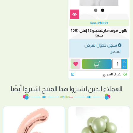
Neo-898899
بالون موف مارشميلو 12 إنش (100
حبة)
سجل دخول لعرض
السعر
الشراء السريع
العملاء الذين اشتروا هذا المنتج اشتروا أيضًا