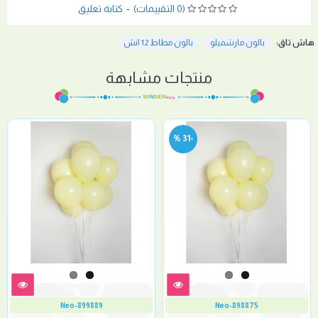
(0 التقييمات)
-
كتابة تعليق
هاش تاق:
بالون مارشميلو
بالون مطاط 12 انش
منتجات مشابهة
-31 %
Neo-899889
Neo-898875