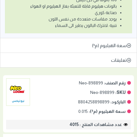
بالونات هيليوم قابلة للتعبئة بغاز الهيليوم او الهواء
صناعة كوري
يوجد مقاسات متعددة من نفس اللون
تنبية :لاتترك البالون يطير الى السماء
سعة الهيليوم (م³)
تعليقات
رقم الصنف:
Neo-898899
Neo-898899
SKU:
الباركود:
8804258898899
نيوتيكس
سعة الهيليوم (م³):
0.015
عدد مشاهدات المنتج : 4015