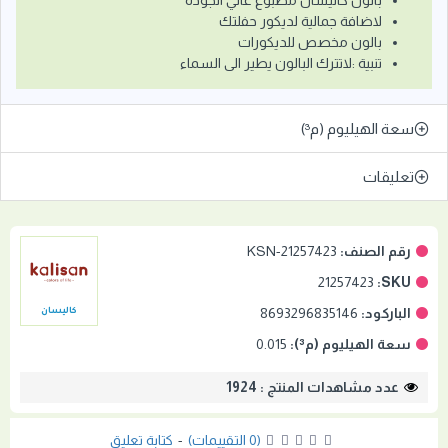
بالون كاليسان مطبوع عالي الجودة
لاضافة جمالية لديكور حفلتك
بالون مخصص للديكورات
تنبية :لاتترك البالون يطير الى السماء
سعة الهيليوم (م³)
تعليقات
رقم الصنف:
KSN-21257423
21257423
SKU:
الباركود:
8693296835146
كاليسان
سعة الهيليوم (م³):
0.015
عدد مشاهدات المنتج : 1924
(0 التقييمات)
-
كتابة تعليق