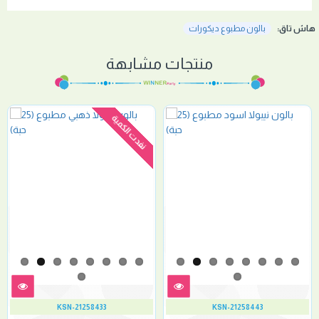
هاش تاق:
بالون مطبوع ديكورات
منتجات مشابهة
نفدت الكمية
KSN-21258433
KSN-21258443