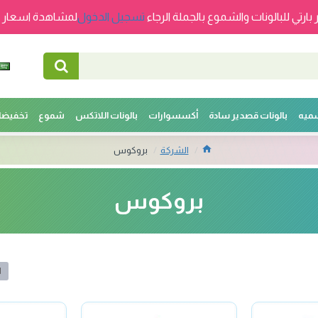
 بارتي للبالونات والشموع بالجملة الرجاء
تسجيل الدخول
لمشاهدة اسعار ج
سميه
بالونات قصدير سادة
أكسسوارات
بالونات اللاتكس
شموع
تخفيضا
الشركة
بروكوس
بروكوس
ا