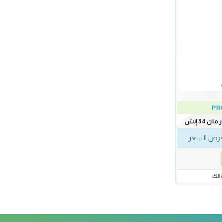
PR
34 إنش
رض السعر
الك