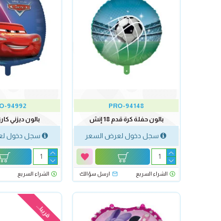
O-94992
PRO-94148
بالون حفلة كرة قدم 18 إنش
بالون ديزني كارز 18 إن
سجل دخول لعرض السعر
سجل دخول لع
الشراء السريع
ارسل سؤالك
الشراء السريع
قريبا...