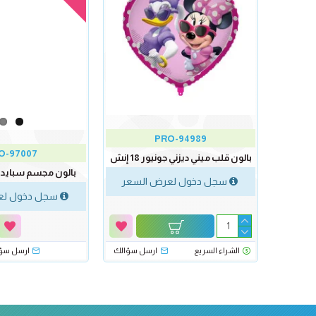
PRO-94989
O-97007
بالون قلب ميني ديزني جونيور 18 إنش
بالون مجسم سبايدر مان 
سجل دخول لعرض السعر
سجل دخول لع
الشراء السريع
ارسل سؤالك
ارسل سؤ