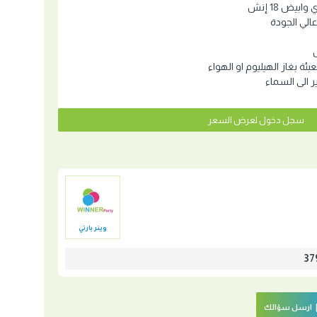
بيض 18 إنش
الي الجودة
عبئة بغاز الهيليوم او الهواء
ير الى السماء
سجل دخول لعرض السعر
وينر بارتي
ارسل سؤالك