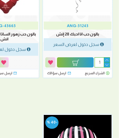
G-43663
ANG-31243
إنش
بالون حب انا احبك 28 إنش
انش
لسعر
سجل دخول لعرض السعر
سجل دخول لع
رسل سؤالك
الشراء السريع
ارسل سؤالك
ارسل سؤ
-40 %