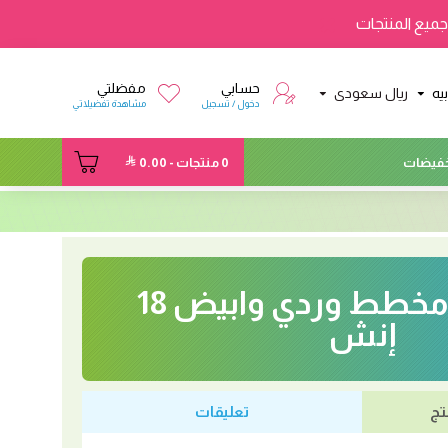
ميع المنتجات
حسابي
مفضلتي
يه
ريال سعودى
دخول / تسجيل
مشاهدة تفضيلاتي
فيضات
0 منتجات - 0.00
بالون بابلز مخطط وردي وابيض 18
إنش
تج
تعليقات