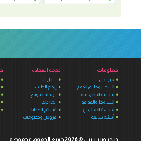
معلومات
خدمة العملاء
حس
من نحن
اتصل بنا
الشحن وطرق الدفع
إرجاع الطلب
سياسة الخصوصية
خريطة الموقع
الشروط والقواعد
الماركات
سياسة الاسترجاع
قسائم الهدايا
أسئلة شائعة
عروض وخصومات
متجر وينر بارتي © 2026 جميع الحقوق محفوظة