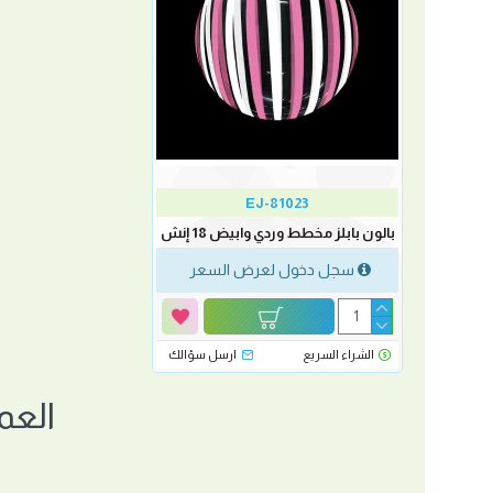
EJ-81023
بالون بابلز مخطط وردي وابيض 18 إنش
سجل دخول لعرض السعر
الشراء السريع
ارسل سؤالك
العم