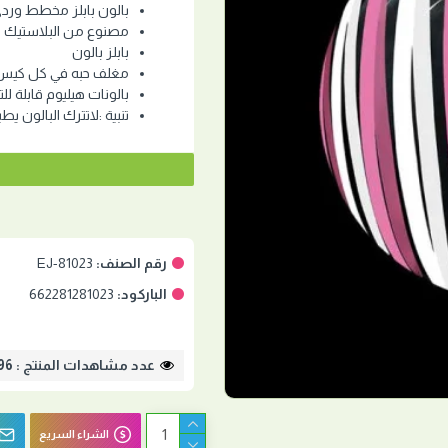
بالون بابلز مخطط وردي وا
مصنوع من البلاستيك ع
بابلز بالون
مغلف حبه في كل كيس
بالونات هيليوم قابلة للت
تنبية :لاتترك البالون يط
رقم الصنف:
EJ-81023
الباركود:
662281281023
عدد مشاهدات المنتج : 3796
الشراء السريع