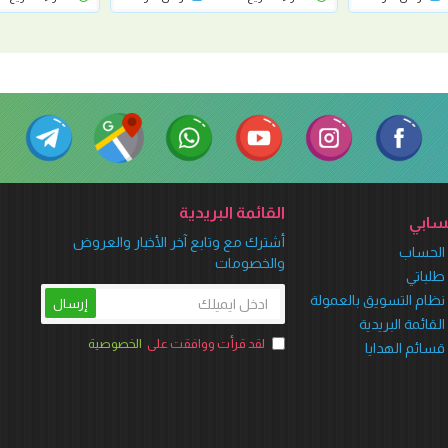
القائمة البريدية
ابي
أشترك مع وتابع آخر الأخبار والعروض
الحساب
والخصومات
طلباتي
نظام التسويق بالعمولة
إرسال
القائمة البريدية
لقد قرأت ووافقت على
الخصوصية
قسائم الهدايا