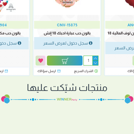
904
CNV-15875
AN
بالون حب زهور الساتان لوف المائية 18
بالون حب عبارة احبك 18 إنش
بالون حب مكس ق
سجل دخول لعرض السعر
سجل دخول
رض السعر
الك
الشراء السريع
ارسل سؤالك
ار
منتجات شيّكت عليها