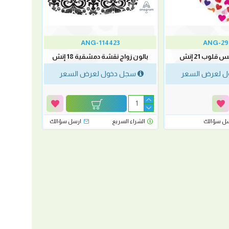
ANG-114423
ANG-29
لوب 21 إنش
بالون زواج نقشة دمشقية 18 إنش
 لعرض السعر
سجل دخول لعرض السعر
سل سؤالك
الشراء السريع
ارسل سؤالك