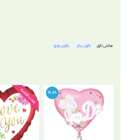
هاش تاق:
بالون ببلز
بالون بوبو
نفدت الكمية
-41 %
-33 %