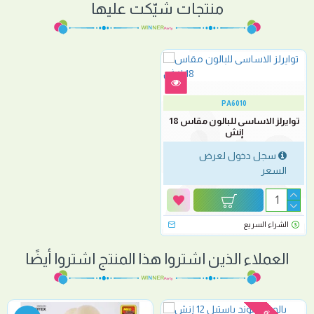
منتجات شيّكت عليها
PA6010
توايرلز الاساسى للبالون مقاس 18
إنش
سجل دخول لعرض
السعر
الشراء السريع
العملاء الذين اشتروا هذا المنتج اشتروا أيضًا