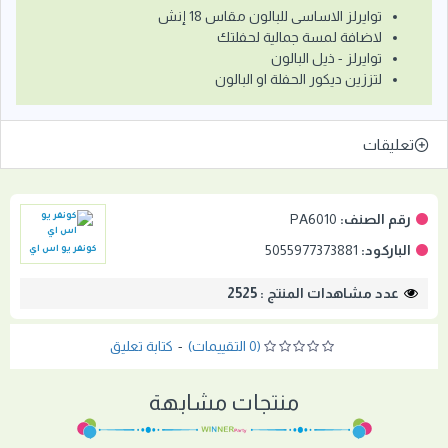
توايرلز الاساسى للبالون مقاس 18 إنش
لاضافة لمسة جمالية لحفلتك
توايرلز - ذيل البالون
لتززين ديكور الحفلة او البالون
تعليقات
رقم الصنف:
PA6010
الباركود:
5055977373881
كونفر يو اس اي
عدد مشاهدات المنتج : 2525
(0 التقييمات)
-
كتابة تعليق
منتجات مشابهة