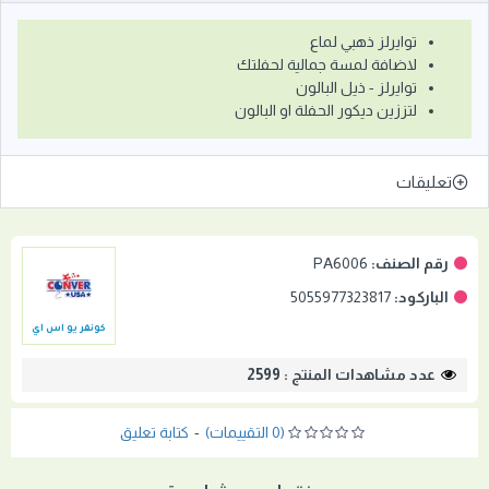
توايرلز ذهبي لماع
لاضافة لمسة جمالية لحفلتك
توايرلز - ذيل البالون
لتززين ديكور الحفلة او البالون
تعليقات
رقم الصنف:
PA6006
الباركود:
5055977323817
كونفر يو اس اي
عدد مشاهدات المنتج : 2599
(0 التقييمات)
-
كتابة تعليق