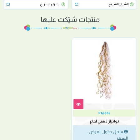
الشراء السريع
الشراء السريع
منتجات شيّكت عليها
PA6006
توايرلز ذهبي لماع
سجل دخول لعرض
السعر