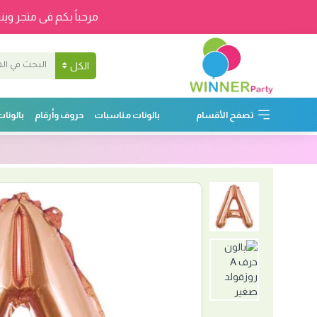
مرحباً بكم فى متجر وينر
الكل
تصفح الأقسام
بالونات مناسبات
حروف وأرقام
بالونا