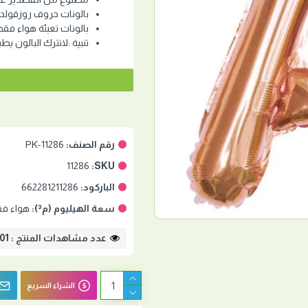
بالونات حروف روزقولد صغي
بالونات تعبئة هواء فق
تنبية :لاتترك البالون يط
رقم الصنف:
PK-11286
11286
SKU:
الباركود:
662281211286
سعة الهيليوم (م³):
هواء فقط /led
عدد مشاهدات المنتج : 2401
الشراء السريع