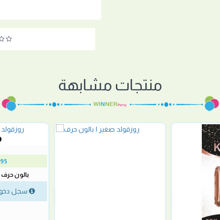
منتجات مشابهة
295
بالون حرف J روزقولد صغير
سجل دخول