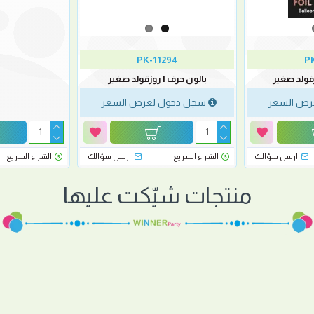
PK-11294
PK
بالون حرف I روزقولد صغير
رض السعر
سجل دخول لعرض السعر
ارسل سؤالك
الشراء السريع
ارسل سؤالك
الشراء السريع
منتجات شيّكت عليها