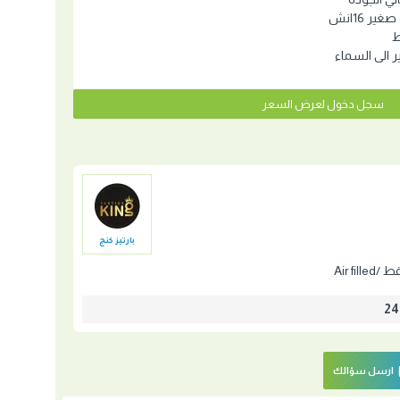
ر 16انش
ط
ير الى السماء
سجل دخول لعرض السعر
بارتيز كنج
Air fil
ارسل سؤالك