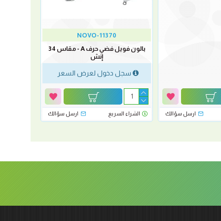
NOVO-11370
بالون فويل فضي حرف A - مقاس 34
إنش
سجل دخول لعرض السعر
ارسل سؤالك
الشراء السريع
ارسل سؤالك