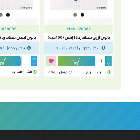
-050099
Neo-120082
بالون ازرق ستاندرد 12 إنش (100حبة)
بالون ابيض ستاندرد 5 إنش (100حبة)
لسعر
سجل دخول لعرض السعر
سجل دخول لع
رسل سؤالك
الشراء السريع
ارسل سؤالك
الشراء السريع