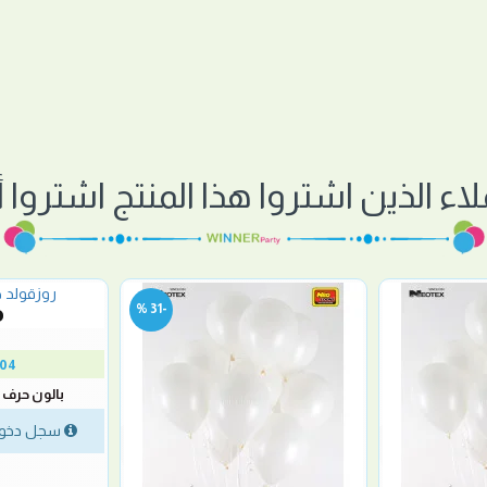
لاء الذين اشتروا هذا المنتج اشتروا أي
-31 %
304
بالون حرف S روزقولد صغير
سجل دخول