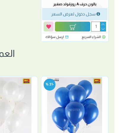
بالون حرف A روزقولد صغير
سجل دخول لعرض السعر
الشراء السريع
ارسل سؤالك
العم
-31 %