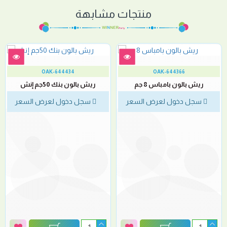
منتجات مشابهة
OAK-644434
OAK-644366
ريش بالون بامباس 8 جم
ريش بالون بنك 50جم إنش
سجل دخول لعرض السعر
سجل دخول لعرض السعر