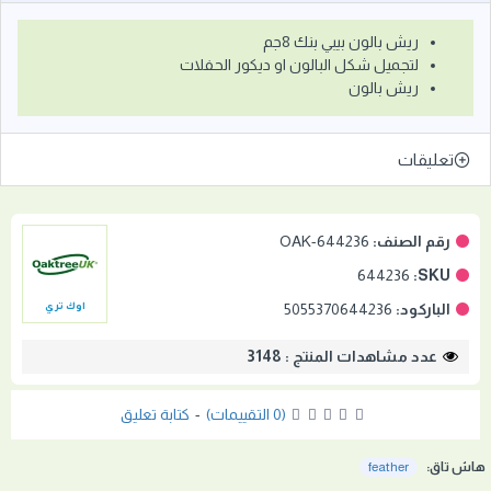
ريش بالون بيبي بنك 8جم
لتجميل شكل البالون او ديكور الحفلات
ريش بالون
تعليقات
رقم الصنف:
OAK-644236
644236
SKU:
الباركود:
5055370644236
اوك تري
عدد مشاهدات المنتج : 3148
(0 التقييمات)
-
كتابة تعليق
هاش تاق:
feather