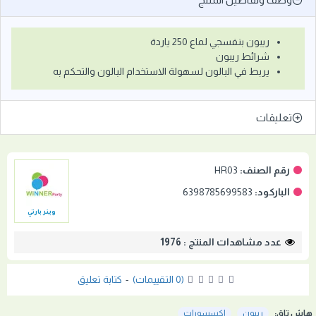
ريبون بنفسجي لماع 250 ياردة
شرائط ريبون
يربط في البالون لسهولة الاستخدام البالون والتحكم به
تعليقات
رقم الصنف:
HR03
الباركود:
6398785699583
وينر بارتي
عدد مشاهدات المنتج : 1976
(0 التقييمات)
-
كتابة تعليق
هاش تاق:
ريبون
اكسسورات